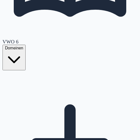
VWO
6
Domeinen