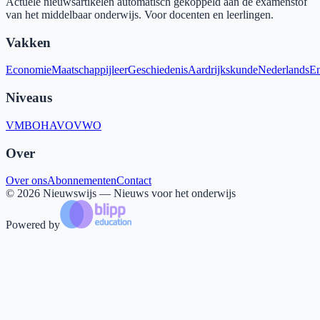
Actuele nieuwsartikelen automatisch gekoppeld aan de examenstof
van het middelbaar onderwijs. Voor docenten en leerlingen.
Vakken
Economie
Maatschappijleer
Geschiedenis
Aardrijkskunde
Nederlands
En
Niveaus
VMBO
HAVO
VWO
Over
Over ons
Abonnementen
Contact
©
2026
Nieuwswijs — Nieuws voor het onderwijs
Powered by