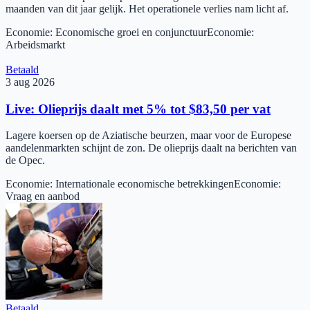
maanden van dit jaar gelijk. Het operationele verlies nam licht af.
Economie
:
Economische groei en conjunctuur
Economie
:
Arbeidsmarkt
Betaald
3 aug 2026
Live: Olieprijs daalt met 5% tot $83,50 per vat
Lagere koersen op de Aziatische beurzen, maar voor de Europese
aandelenmarkten schijnt de zon. De olieprijs daalt na berichten van
de Opec.
Economie
:
Internationale economische betrekkingen
Economie
:
Vraag en aanbod
Betaald