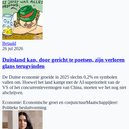
Betaald
26 jul 2026
Duitsland kan, door gericht te poetsen, zijn verloren
glans terugvinden
De Duitse economie groeide in 2025 slechts 0,2% en symbolen
vallen om. Hoewel het land kampt met de AI-superioriteit van de
VS of het concurrentievermogen van China, moeten we het nog niet
afschrijven.
Economie
:
Economische groei en conjunctuur
Maatschappijleer
:
Politieke besluitvorming