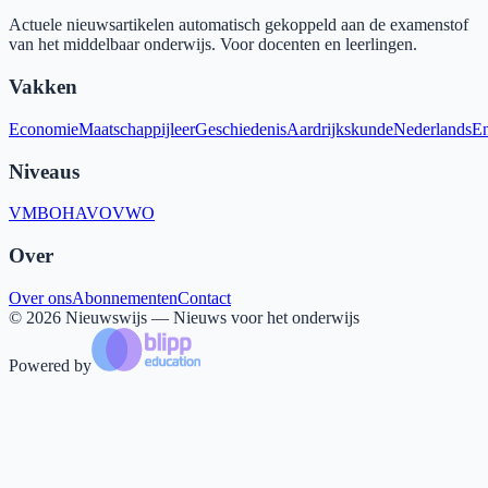
Actuele nieuwsartikelen automatisch gekoppeld aan de examenstof
van het middelbaar onderwijs. Voor docenten en leerlingen.
Vakken
Economie
Maatschappijleer
Geschiedenis
Aardrijkskunde
Nederlands
En
Niveaus
VMBO
HAVO
VWO
Over
Over ons
Abonnementen
Contact
©
2026
Nieuwswijs — Nieuws voor het onderwijs
Powered by