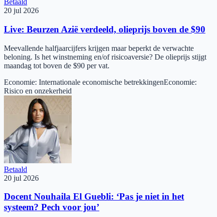
Betaald
20 jul 2026
Live: Beurzen Azië verdeeld, olieprijs boven de $90
Meevallende halfjaarcijfers krijgen maar beperkt de verwachte
beloning. Is het winstneming en/of risicoaversie? De olieprijs stijgt
maandag tot boven de $90 per vat.
Economie
:
Internationale economische betrekkingen
Economie
:
Risico en onzekerheid
Betaald
20 jul 2026
Docent Nouhaila El Guebli: ‘Pas je niet in het
systeem? Pech voor jou’