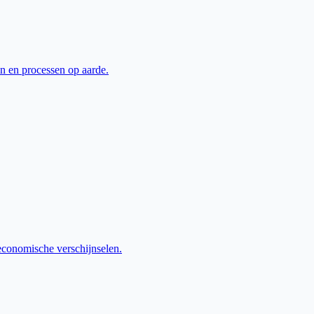
 en processen op aarde.
onomische verschijnselen.