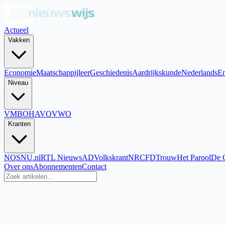
Actueel
Vakken
Economie
Maatschappijleer
Geschiedenis
Aardrijkskunde
Nederlands
En
Niveau
VMBO
HAVO
VWO
Kranten
NOS
NU.nl
RTL Nieuws
AD
Volkskrant
NRC
FD
Trouw
Het Parool
De 
Over ons
Abonnementen
Contact