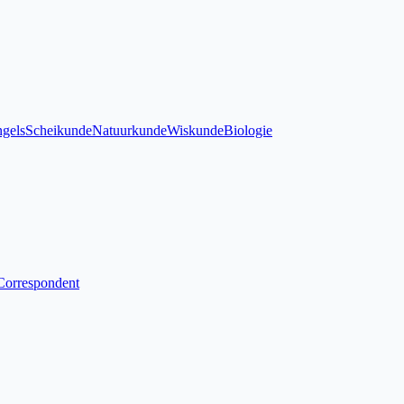
gels
Scheikunde
Natuurkunde
Wiskunde
Biologie
Correspondent