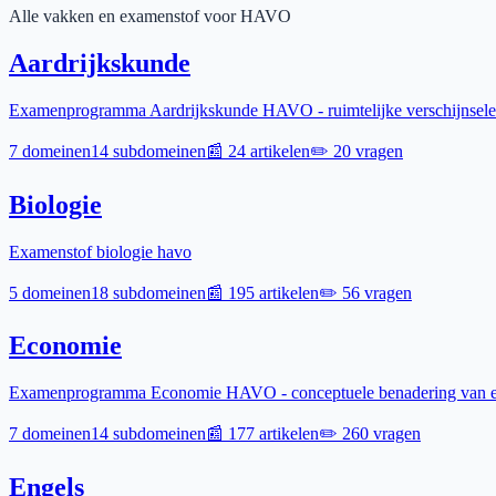
Alle vakken en examenstof voor
HAVO
Aardrijkskunde
Examenprogramma Aardrijkskunde HAVO - ruimtelijke verschijnselen
7
domeinen
14
subdomeinen
📰
24
artikelen
✏️
20
vragen
Biologie
Examenstof biologie havo
5
domeinen
18
subdomeinen
📰
195
artikelen
✏️
56
vragen
Economie
Examenprogramma Economie HAVO - conceptuele benadering van ec
7
domeinen
14
subdomeinen
📰
177
artikelen
✏️
260
vragen
Engels