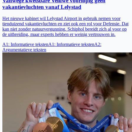
Vanwege kwetsbare Veluwe voorlopig geen
vakantievluchten vanaf Lelystad
Het nieuwe kabinet wil Lelystad Airport in gebruik nemen voor
tienduizend vakantievluchten en ziet ook een rol voor Defensie. Dat
kan niet zonder natuurvergunning. Schiphol bereidt zich al voor op
de uitbreiding, maar experts hebben er weinig vertrouwen in.
A1
:
Informatieve teksten
A1
:
Informatieve teksten
A2
:
Argumentatieve teksten