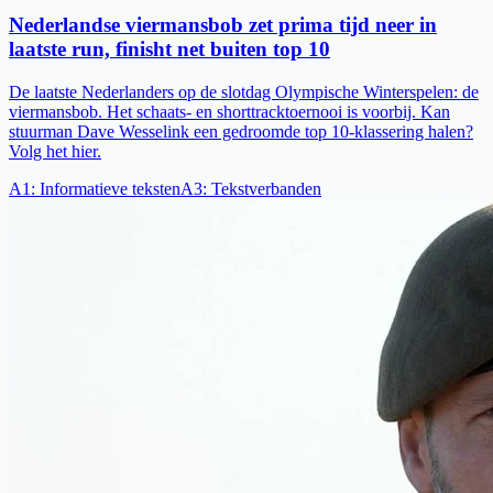
Nederlandse viermansbob zet prima tijd neer in
laatste run, finisht net buiten top 10
De laatste Nederlanders op de slotdag Olympische Winterspelen: de
viermansbob. Het schaats- en shorttracktoernooi is voorbij. Kan
stuurman Dave Wesselink een gedroomde top 10-klassering halen?
Volg het hier.
A1
:
Informatieve teksten
A3
:
Tekstverbanden