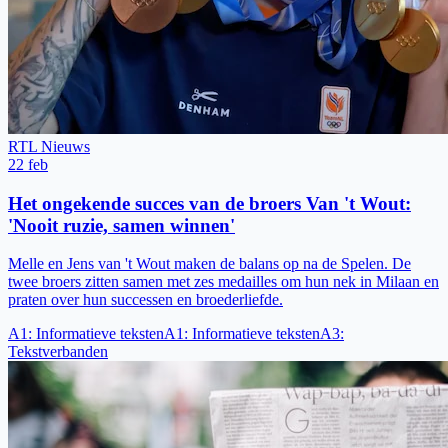
RTL Nieuws
22 feb
Het ongekende succes van de broers Van 't Wout:
'Nooit ruzie, samen winnen'
Melle en Jens van 't Wout maken de balans op na de Spelen. De
twee broers zitten samen met zes medailles om hun nek in Milaan en
praten over hun successen en broederliefde.
A1
:
Informatieve teksten
A1
:
Informatieve teksten
A3
:
Tekstverbanden