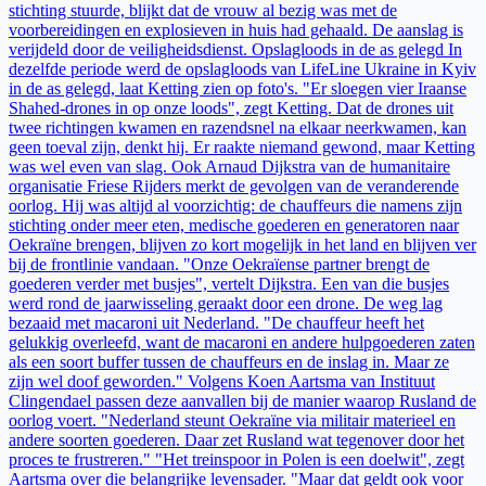
stichting stuurde, blijkt dat de vrouw al bezig was met de
voorbereidingen en explosieven in huis had gehaald. De aanslag is
verijdeld door de veiligheidsdienst. Opslagloods in de as gelegd In
dezelfde periode werd de opslagloods van LifeLine Ukraine in Kyiv
in de as gelegd, laat Ketting zien op foto's. "Er sloegen vier Iraanse
Shahed-drones in op onze loods", zegt Ketting. Dat de drones uit
twee richtingen kwamen en razendsnel na elkaar neerkwamen, kan
geen toeval zijn, denkt hij. Er raakte niemand gewond, maar Ketting
was wel even van slag. Ook Arnaud Dijkstra van de humanitaire
organisatie Friese Rijders merkt de gevolgen van de veranderende
oorlog. Hij was altijd al voorzichtig: de chauffeurs die namens zijn
stichting onder meer eten, medische goederen en generatoren naar
Oekraïne brengen, blijven zo kort mogelijk in het land en blijven ver
bij de frontlinie vandaan. "Onze Oekraïense partner brengt de
goederen verder met busjes", vertelt Dijkstra. Een van die busjes
werd rond de jaarwisseling geraakt door een drone. De weg lag
bezaaid met macaroni uit Nederland. "De chauffeur heeft het
gelukkig overleefd, want de macaroni en andere hulpgoederen zaten
als een soort buffer tussen de chauffeurs en de inslag in. Maar ze
zijn wel doof geworden." Volgens Koen Aartsma van Instituut
Clingendael passen deze aanvallen bij de manier waarop Rusland de
oorlog voert. "Nederland steunt Oekraïne via militair materieel en
andere soorten goederen. Daar zet Rusland wat tegenover door het
proces te frustreren." "Het treinspoor in Polen is een doelwit", zegt
Aartsma over die belangrijke levensader. "Maar dat geldt ook voor