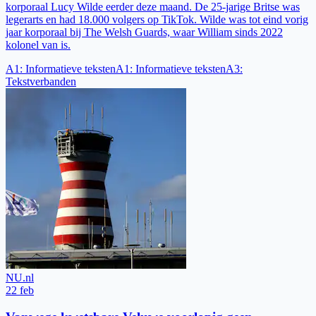
korporaal Lucy Wilde eerder deze maand. De 25-jarige Britse was
legerarts en had 18.000 volgers op TikTok. Wilde was tot eind vorig
jaar korporaal bij The Welsh Guards, waar William sinds 2022
kolonel van is.
A1
:
Informatieve teksten
A1
:
Informatieve teksten
A3
:
Tekstverbanden
NU.nl
22 feb