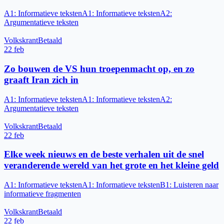
A1
:
Informatieve teksten
A1
:
Informatieve teksten
A2
:
Argumentatieve teksten
Volkskrant
Betaald
22 feb
Zo bouwen de VS hun troepenmacht op, en zo
graaft Iran zich in
A1
:
Informatieve teksten
A1
:
Informatieve teksten
A2
:
Argumentatieve teksten
Volkskrant
Betaald
22 feb
Elke week nieuws en de beste verhalen uit de snel
veranderende wereld van het grote en het kleine geld
A1
:
Informatieve teksten
A1
:
Informatieve teksten
B1
:
Luisteren naar
informatieve fragmenten
Volkskrant
Betaald
22 feb