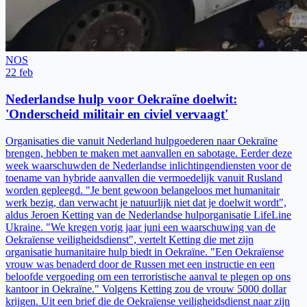
NOS
22 feb
Nederlandse hulp voor Oekraïne doelwit:
'Onderscheid militair en civiel vervaagt'
Organisaties die vanuit Nederland hulpgoederen naar Oekraïne
brengen, hebben te maken met aanvallen en sabotage. Eerder deze
week waarschuwden de Nederlandse inlichtingendiensten voor de
toename van hybride aanvallen die vermoedelijk vanuit Rusland
worden gepleegd. "Je bent gewoon belangeloos met humanitair
werk bezig, dan verwacht je natuurlijk niet dat je doelwit wordt",
aldus Jeroen Ketting van de Nederlandse hulporganisatie LifeLine
Ukraine. "We kregen vorig jaar juni een waarschuwing van de
Oekraïense veiligheidsdienst", vertelt Ketting die met zijn
organisatie humanitaire hulp biedt in Oekraïne. "Een Oekraïense
vrouw was benaderd door de Russen met een instructie en een
beloofde vergoeding om een terroristische aanval te plegen op ons
kantoor in Oekraïne." Volgens Ketting zou de vrouw 5000 dollar
krijgen. Uit een brief die de Oekraïense veiligheidsdienst naar zijn