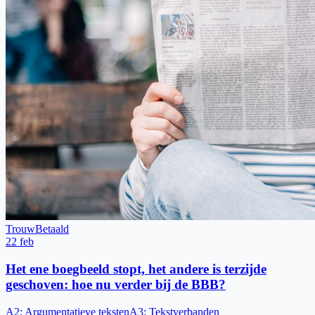
Trouw
Betaald
22 feb
Het ene boegbeeld stopt, het andere is terzijde
geschoven: hoe nu verder bij de BBB?
A2
:
Argumentatieve teksten
A3
:
Tekstverbanden