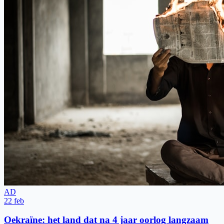
AD
22 feb
Oekraïne: het land dat na 4 jaar oorlog langzaam