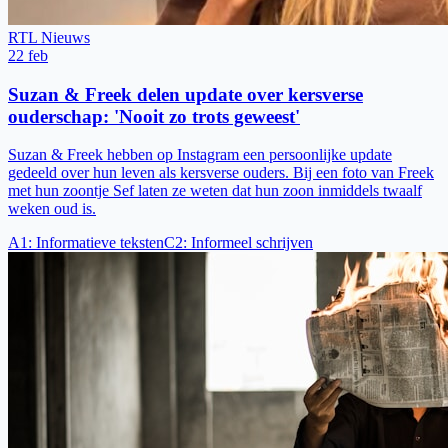
RTL Nieuws
22 feb
Suzan & Freek delen update over kersverse
ouderschap: 'Nooit zo trots geweest'
Suzan & Freek hebben op Instagram een persoonlijke update
gedeeld over hun leven als kersverse ouders. Bij een foto van Freek
met hun zoontje Sef laten ze weten dat hun zoon inmiddels twaalf
weken oud is.
A1
:
Informatieve teksten
C2
:
Informeel schrijven