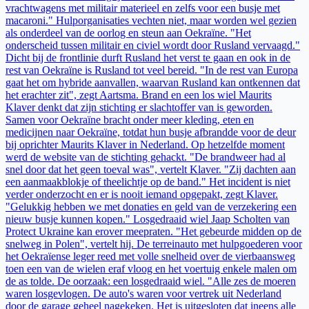
vrachtwagens met militair materieel en zelfs voor een busje met
macaroni." Hulporganisaties vechten niet, maar worden wel gezien
als onderdeel van de oorlog en steun aan Oekraïne. "Het
onderscheid tussen militair en civiel wordt door Rusland vervaagd."
Dicht bij de frontlinie durft Rusland het verst te gaan en ook in de
rest van Oekraïne is Rusland tot veel bereid. "In de rest van Europa
gaat het om hybride aanvallen, waarvan Rusland kan ontkennen dat
het erachter zit", zegt Aartsma. Brand en een los wiel Maurits
Klaver denkt dat zijn stichting er slachtoffer van is geworden.
Samen voor Oekraïne bracht onder meer kleding, eten en
medicijnen naar Oekraïne, totdat hun busje afbrandde voor de deur
bij oprichter Maurits Klaver in Nederland. Op hetzelfde moment
werd de website van de stichting gehackt. "De brandweer had al
snel door dat het geen toeval was", vertelt Klaver. "Zij dachten aan
een aanmaakblokje of theelichtje op de band." Het incident is niet
verder onderzocht en er is nooit iemand opgepakt, zegt Klaver.
"Gelukkig hebben we met donaties en geld van de verzekering een
nieuw busje kunnen kopen." Losgedraaid wiel Jaap Scholten van
Protect Ukraine kan erover meepraten. "Het gebeurde midden op de
snelweg in Polen", vertelt hij. De terreinauto met hulpgoederen voor
het Oekraïense leger reed met volle snelheid over de vierbaansweg
toen een van de wielen eraf vloog en het voertuig enkele malen om
de as tolde. De oorzaak: een losgedraaid wiel. "Alle zes de moeren
waren losgevlogen. De auto's waren voor vertrek uit Nederland
door de garage geheel nagekeken. Het is uitgesloten dat ineens alle