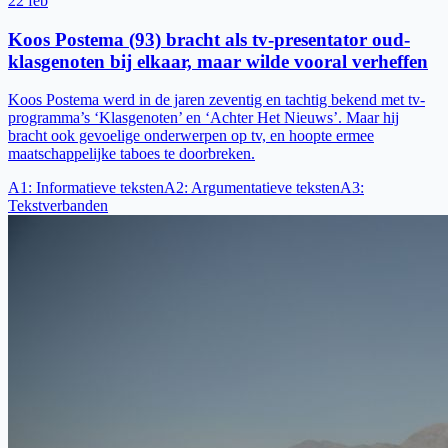
22 feb
Koos Postema (93) bracht als tv-presentator oud-
klasgenoten bij elkaar, maar wilde vooral verheffen
Koos Postema werd in de jaren zeventig en tachtig bekend met tv-
programma’s ‘Klasgenoten’ en ‘Achter Het Nieuws’. Maar hij
bracht ook gevoelige onderwerpen op tv, en hoopte ermee
maatschappelijke taboes te doorbreken.
A1
:
Informatieve teksten
A2
:
Argumentatieve teksten
A3
:
Tekstverbanden