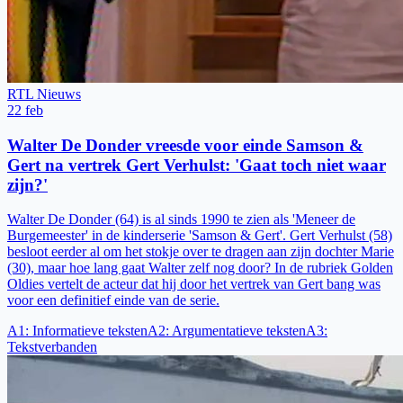
RTL Nieuws
22 feb
Walter De Donder vreesde voor einde Samson &
Gert na vertrek Gert Verhulst: 'Gaat toch niet waar
zijn?'
Walter De Donder (64) is al sinds 1990 te zien als 'Meneer de
Burgemeester' in de kinderserie 'Samson & Gert'. Gert Verhulst (58)
besloot eerder al om het stokje over te dragen aan zijn dochter Marie
(30), maar hoe lang gaat Walter zelf nog door? In de rubriek Golden
Oldies vertelt de acteur dat hij door het vertrek van Gert bang was
voor een definitief einde van de serie.
A1
:
Informatieve teksten
A2
:
Argumentatieve teksten
A3
:
Tekstverbanden