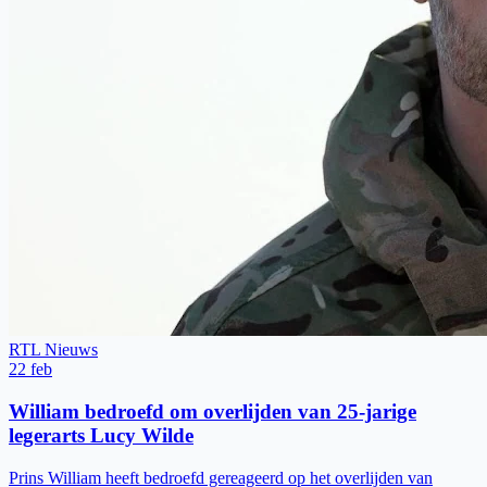
RTL Nieuws
22 feb
William bedroefd om overlijden van 25-jarige
legerarts Lucy Wilde
Prins William heeft bedroefd gereageerd op het overlijden van