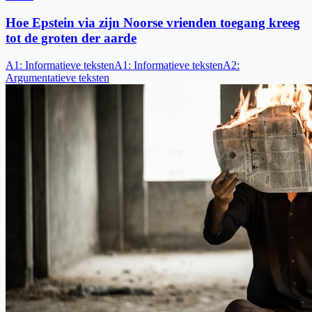
Hoe Epstein via zijn Noorse vrienden toegang kreeg
tot de groten der aarde
A1
:
Informatieve teksten
A1
:
Informatieve teksten
A2
:
Argumentatieve teksten