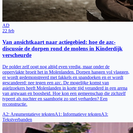
AD
22 feb
Van ansichtkaart naar actiegebied: hoe de azc-
discussie de dorpen rond de molens in Kinderdijk
verscheurde
De polder zelf oogt nog altijd even vredig, maar onder de
oppervlakte broeit het in Molenlanden. Dorpen hangen vol vlaggen,
er wordt gedemonstreerd met fakkels en spandoeken en er wordt
gescandeerd: nee tegen een azc. De mogelijke komst van
asielzoekers heeft Molenlanden in korte tijd veranderd in een arena
van argwaan en boosheid. Hoe kon een gemeenschap die zichzelf
typeert als nuchter en saamhorig zo snel verharden? Een
reconstructie.
A2
:
Argumentatieve teksten
A1
:
Informatieve teksten
A3
:
Tekstverbanden