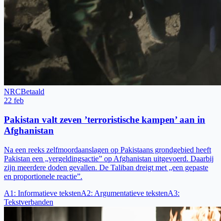
NRC
Betaald
22 feb
Pakistan valt zeven ’terroristische kampen’ aan in
Afghanistan
Na een reeks zelfmoordaanslagen op Pakistaans grondgebied heeft
Pakistan een „vergeldingsactie” op Afghanistan uitgevoerd. Daarbij
zijn meerdere doden gevallen. De Taliban dreigt met „een gepaste
en proportionele reactie”.
A1
:
Informatieve teksten
A2
:
Argumentatieve teksten
A3
:
Tekstverbanden