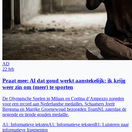
AD
22 feb
Praat mee: Al dat goud werkt aanstekelijk: ik krijg
weer zin om (meer) te sporten
De Olympische Spelen in Milaan en Cortina d’Ampezzo zorgden
voor een record aan Nederlandse medailles. Schaatsers Jorrit
Bergsma en Marijke Groenewoud bezorgden TeamNL zaterdag de
negende en tiende gouden medaille.
A1
:
Informatieve teksten
A1
:
Informatieve teksten
B1
:
Luisteren naar
informatieve fragmenten