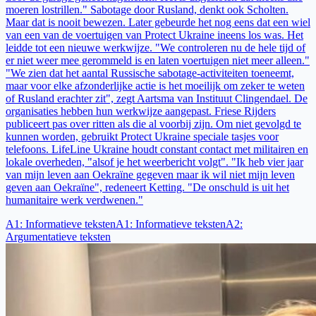
moeren lostrillen." Sabotage door Rusland, denkt ook Scholten.
Maar dat is nooit bewezen. Later gebeurde het nog eens dat een wiel
van een van de voertuigen van Protect Ukraine ineens los was. Het
leidde tot een nieuwe werkwijze. "We controleren nu de hele tijd of
er niet weer mee gerommeld is en laten voertuigen niet meer alleen."
"We zien dat het aantal Russische sabotage-activiteiten toeneemt,
maar voor elke afzonderlijke actie is het moeilijk om zeker te weten
of Rusland erachter zit", zegt Aartsma van Instituut Clingendael. De
organisaties hebben hun werkwijze aangepast. Friese Rijders
publiceert pas over ritten als die al voorbij zijn. Om niet gevolgd te
kunnen worden, gebruikt Protect Ukraine speciale tasjes voor
telefoons. LifeLine Ukraine houdt constant contact met militairen en
lokale overheden, "alsof je het weerbericht volgt". "Ik heb vier jaar
van mijn leven aan Oekraïne gegeven maar ik wil niet mijn leven
geven aan Oekraïne", redeneert Ketting. "De onschuld is uit het
humanitaire werk verdwenen."
A1
:
Informatieve teksten
A1
:
Informatieve teksten
A2
:
Argumentatieve teksten