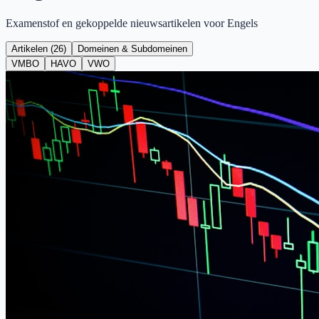
Examenstof en gekoppelde nieuwsartikelen voor
Engels
Artikelen (
26
)
Domeinen & Subdomeinen
VMBO
HAVO
VWO