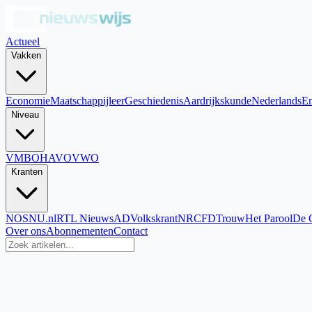
Actueel
Vakken
Economie
Maatschappijleer
Geschiedenis
Aardrijkskunde
Nederlands
En
Niveau
VMBO
HAVO
VWO
Kranten
NOS
NU.nl
RTL Nieuws
AD
Volkskrant
NRC
FD
Trouw
Het Parool
De 
Over ons
Abonnementen
Contact