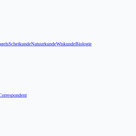
gels
Scheikunde
Natuurkunde
Wiskunde
Biologie
Correspondent