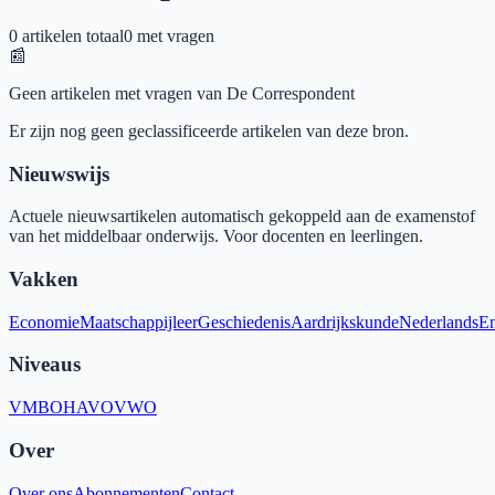
0
artikelen totaal
0
met vragen
📰
Geen artikelen met vragen van
De Correspondent
Er zijn nog geen geclassificeerde artikelen van deze bron.
Nieuwswijs
Actuele nieuwsartikelen automatisch gekoppeld aan de examenstof
van het middelbaar onderwijs. Voor docenten en leerlingen.
Vakken
Economie
Maatschappijleer
Geschiedenis
Aardrijkskunde
Nederlands
En
Niveaus
VMBO
HAVO
VWO
Over
Over ons
Abonnementen
Contact