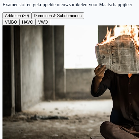
Examenstof en gekoppelde nieuwsartikelen voor
Maatschappijleer
Artikelen (
30
)
Domeinen & Subdomeinen
VMBO
HAVO
VWO