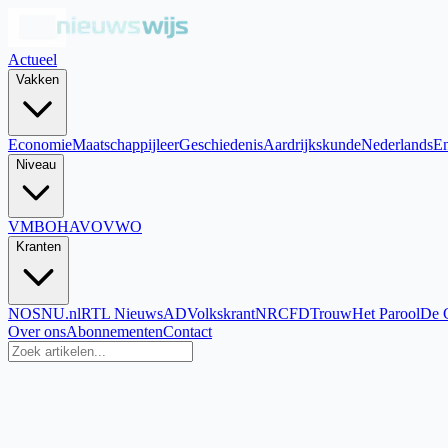
Actueel
Vakken
Economie
Maatschappijleer
Geschiedenis
Aardrijkskunde
Nederlands
En
Niveau
VMBO
HAVO
VWO
Kranten
NOS
NU.nl
RTL Nieuws
AD
Volkskrant
NRC
FD
Trouw
Het Parool
De 
Over ons
Abonnementen
Contact