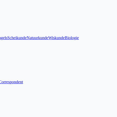
gels
Scheikunde
Natuurkunde
Wiskunde
Biologie
Correspondent