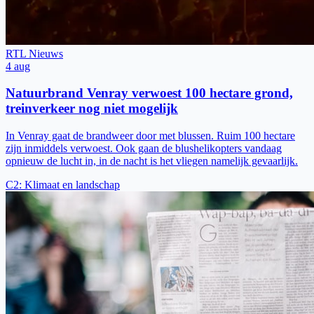
RTL Nieuws
4 aug
Natuurbrand Venray verwoest 100 hectare grond,
treinverkeer nog niet mogelijk
In Venray gaat de brandweer door met blussen. Ruim 100 hectare
zijn inmiddels verwoest. Ook gaan de blushelikopters vandaag
opnieuw de lucht in, in de nacht is het vliegen namelijk gevaarlijk.
C2
:
Klimaat en landschap