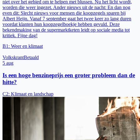
niet over het gebied om te helpen met blussen. Nu het licht wordt,
worden die weer ingezet. Ander nieuws uit de nacht: En dan nog
even dit: Slecht nieuws voor mensen die koopzegels sparen bij
Albert Heijn. Vanaf 7 september gaat het twee keer zo lang duren
voordat klanten hun koopzegelboekje hebben gevuld. Deze
bekendmaking van de supermarktketen leidt op sociale media tot
kritiek. Fijne dag!
B1
:
Weer en klimaat
Volkskrant
Betaald
5 aug
Is een hoge benzineprijs een groter probleem dan de
hitte?
C2
:
Klimaat en landschap