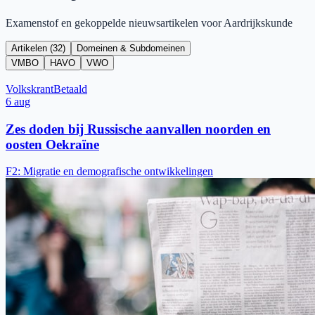
Examenstof en gekoppelde nieuwsartikelen voor
Aardrijkskunde
Artikelen (
32
)
Domeinen & Subdomeinen
VMBO
HAVO
VWO
Volkskrant
Betaald
6 aug
Zes doden bij Russische aanvallen noorden en
oosten Oekraïne
F2
:
Migratie en demografische ontwikkelingen