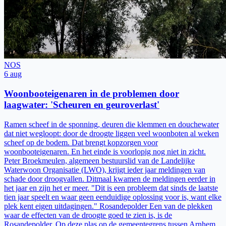
NOS
6 aug
Woonbooteigenaren in de problemen door
laagwater: 'Scheuren en geuroverlast'
Ramen scheef in de sponning, deuren die klemmen en douchewater
dat niet wegloopt: door de droogte liggen veel woonboten al weken
scheef op de bodem. Dat brengt kopzorgen voor
woonbooteigenaren. En het einde is voorlopig nog niet in zicht.
Peter Broekmeulen, algemeen bestuurslid van de Landelijke
Waterwoon Organisatie (LWO), krijgt ieder jaar meldingen van
schade door droogvallen. Ditmaal kwamen de meldingen eerder in
het jaar en zijn het er meer. "Dit is een probleem dat sinds de laatste
tien jaar speelt en waar geen eenduidige oplossing voor is, want elke
plek kent eigen uitdagingen." Rosandepolder Een van de plekken
waar de effecten van de droogte goed te zien is, is de
Rosandepolder. Op deze plas op de gemeentegrens tussen Arnhem