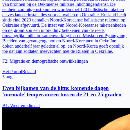
van bronnen bij de Oekraïense militaire inlichtingendienst. De
eenheid zou uitgerust kunnen worden met 120 ballistische raketten
en zes lanceerinstallaties voor aanvallen op Oekraïne. Rusland heeft
sinds eind 2023 tientallen Noord-Koreaanse ballistische raketten op
Oekraïne afgevuurd. De inzet van Noord-Koreaanse raketeenheden
op de grond zou een uitbreiding betekenen van de reeds
omvangrijke militaire samenwerking tussen Moskou en Pyongyang.
Beelden van gevangengenomen Noord-Koreanen in Oekraïne
doken anderhalf jaar geleden al op, en Noord-Korea geeft openlijk
toe dat zijn soldaten meevechten met de Russen in Oekraïne.
F2
:
Migratie en demografische ontwikkelingen
Het Parool
Betaald
5 aug
Even bijkomen van de hitte: komende dagen
‘normale’ temperaturen tussen de 21 en 25 graden
B1
:
Weer en klimaat