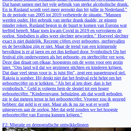
Dat hangt samen met het vele gebruik van sterke alcoholische drank.
En in Rusland wordt veel meer gerookt dan bij jullie in Nederland."
In de periode van 2005 tot 2019 verbeterde de situatie. "Mannen
werden ouder. Het gebruik van sterke drank daalde, ze gingen
minder roken. Rusland begon in de buurt te komen van Europa wat
leeftijd betreft. Maar toen kwam Covid in 2019 en vervolgens de
oorlog. Sindsdien is alles weer slechter geworden." Hoeveel slechter
exact is niet duidelijk. Recente cijfers over geboortes, sterfgevallen
en de bevolking zijn er niet. Maar de trend van een krimpende
bevolking is er al jaren en zet dus keihard door. Symbolisch Op het
festival zijn onderwerpen als het geboorte- en sterftecijfer ver weg.
Deze dag draait om elkaar, hoogstens om de wens voor een gezin
later. "Ons land wil dat we gezinnen stichten en kinderen krijgen.
Dat daar veel steun voor is, is juist fijn", zegt een pasgetrouwd stel.
Raksja is somber. Hij denkt niet dat het festival echt helpt om het
geboortecijfer op te krikken. "Als het al iets doet, dan is het
symbolisch." Geld is volgens hem de sleutel tot een hoger
geboortecijfer. "Kinderopvang, behuizing, als dat wordt geboden,
zie je dat meteen terug in het geboortecijfer. Vroeger zou ik gezegd
hebben: dat geld is er niet. Maar als ik nu zie wat er wordt
uitgegeven aan de oorlog. Met dat geld zouden we het hoogste
geboortecijfer van Europa kunnen krijgen."
F2
:
Migratie en demografische ontwikkelingen