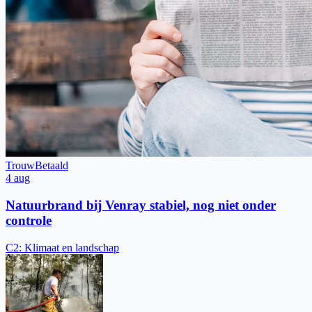
Trouw
Betaald
4 aug
Natuurbrand bij Venray stabiel, nog niet onder
controle
C2
:
Klimaat en landschap