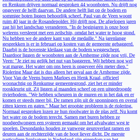
en Renkum drijven normaal gesproken 44 woonboten. Nu drijft nog
ongeveer de helft daarvan. De andere helft ligt op de bodem en
sommige boten liggen behoorlijk scheef. Paul van de Veen woont
ruim 40 jaar in de Rosandepolder. Hij drijft nog. De afgelopen jaren
zag hij het landschap veranderen. "In de beginjaren is onze boot
weleens versleept met een zeilschip, omdat het water te hoog stond.
Nu hebben we de andere kant van de medaille." Na jarenlange
gesprekken is er in februari op kosten van de gemeente gebaggerd.
Daarbij is de bovenste kleilaag van de bodem weggeschept.
Daardoor liggen de woonboten aan de Arnhemse zijde nog vrij. De
Veen: "Je ziet nu gelijk het nut van baggeren. Wij hebben nog wel
wat marge. Het water om ons heen is ongeveer één meter diep."
Riolering Maar dat is dus alleen het geval aan de Arnhemse zijde.
Voor Van de Veens buren Marloes en Henk Kraal, officieel
woonachtig op Renkumse gemeentegrond, ziet het er minder
rooskleurig uit. Zij liggen al maanden scheef op een uitgedroogde
rivierbodem. "We hebben scheuren in de muren en in het dak en er
komen er steeds meer bij. De ramen zijn uit de sponningen en overal
zitten kieren en gaten." Maar het grootste probleem is de riolering.
Normaal gesproken lozen ze hun rioolwater in de plas zelf. Nu komt
het water op de bodem terecht. Samen met buren hebben ze
noodgedwongen een systeem gemaakt om het afvalwater weg te
spoelen. Desondanks houden ze vanwege geuroverlast ramen en
deuren aan de rechterzijde van de boot liever dicht. De meeste
particuliere ligplaatsen in Nederland zijn eigendom van het