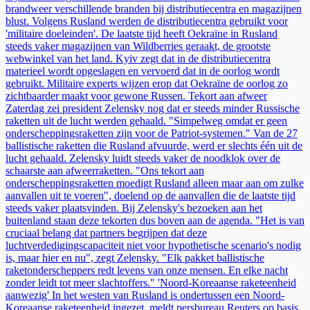
brandweer verschillende branden bij distributiecentra en magazijnen
blust. Volgens Rusland werden de distributiecentra gebruikt voor
'militaire doeleinden'. De laatste tijd heeft Oekraïne in Rusland
steeds vaker magazijnen van Wildberries geraakt, de grootste
webwinkel van het land. Kyiv zegt dat in de distributiecentra
materieel wordt opgeslagen en vervoerd dat in de oorlog wordt
gebruikt. Militaire experts wijzen erop dat Oekraïne de oorlog zo
zichtbaarder maakt voor gewone Russen. Tekort aan afweer
Zaterdag zei president Zelensky nog dat er steeds minder Russische
raketten uit de lucht werden gehaald. "Simpelweg omdat er geen
onderscheppingsraketten zijn voor de Patriot-systemen." Van de 27
ballistische raketten die Rusland afvuurde, werd er slechts één uit de
lucht gehaald. Zelensky luidt steeds vaker de noodklok over de
schaarste aan afweerraketten. "Ons tekort aan
onderscheppingsraketten moedigt Rusland alleen maar aan om zulke
aanvallen uit te voeren", doelend op de aanvallen die de laatste tijd
steeds vaker plaatsvinden. Bij Zelensky's bezoeken aan het
buitenland staan deze tekorten dus boven aan de agenda. "Het is van
cruciaal belang dat partners begrijpen dat deze
luchtverdedigingscapaciteit niet voor hypothetische scenario's nodig
is, maar hier en nu", zegt Zelensky. "Elk pakket ballistische
raketonderscheppers redt levens van onze mensen. En elke nacht
zonder leidt tot meer slachtoffers." 'Noord-Koreaanse raketeenheid
aanwezig' In het westen van Rusland is ondertussen een Noord-
Koreaanse raketeenheid ingezet, meldt persbureau Reuters op basis