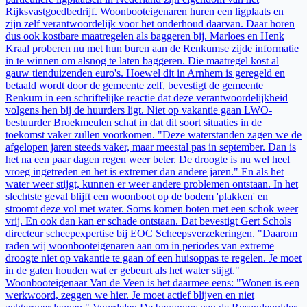
Rijksvastgoedbedrijf. Woonbooteigenaren huren een ligplaats en
zijn zelf verantwoordelijk voor het onderhoud daarvan. Daar horen
dus ook kostbare maatregelen als baggeren bij. Marloes en Henk
Kraal proberen nu met hun buren aan de Renkumse zijde informatie
in te winnen om alsnog te laten baggeren. Die maatregel kost al
gauw tienduizenden euro's. Hoewel dit in Arnhem is geregeld en
betaald wordt door de gemeente zelf, bevestigt de gemeente
Renkum in een schriftelijke reactie dat deze verantwoordelijkheid
volgens hen bij de huurders ligt. Niet op vakantie gaan LWO-
bestuurder Broekmeulen schat in dat dit soort situaties in de
toekomst vaker zullen voorkomen. "Deze waterstanden zagen we de
afgelopen jaren steeds vaker, maar meestal pas in september. Dan is
het na een paar dagen regen weer beter. De droogte is nu wel heel
vroeg ingetreden en het is extremer dan andere jaren." En als het
water weer stijgt, kunnen er weer andere problemen ontstaan. In het
slechtste geval blijft een woonboot op de bodem 'plakken' en
stroomt deze vol met water. Soms komen boten met een schok weer
vrij. En ook dan kan er schade ontstaan. Dat bevestigt Gert Schols
directeur scheepexpertise bij EOC Scheepsverzekeringen. "Daarom
raden wij woonbooteigenaren aan om in periodes van extreme
droogte niet op vakantie te gaan of een huisoppas te regelen. Je moet
in de gaten houden wat er gebeurt als het water stijgt."
Woonbooteigenaar Van de Veen is het daarmee eens: "Wonen is een
werkwoord, zeggen we hier. Je moet actief blijven en niet