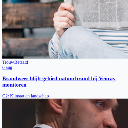
Trouw
Betaald
6 aug
Brandweer blijft gebied natuurbrand bij Venray
monitoren
C2
:
Klimaat en landschap