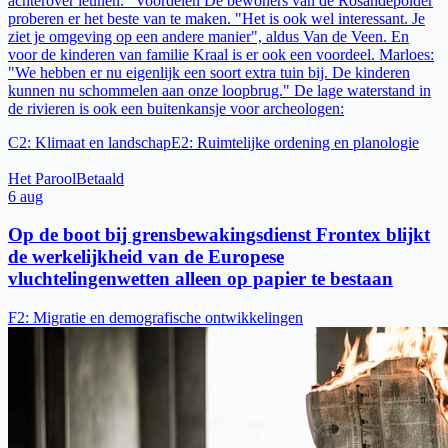
achterover leunen." Voordelen De bewoners van de Rosandepolder
proberen er het beste van te maken. "Het is ook wel interessant. Je
ziet je omgeving op een andere manier", aldus Van de Veen. En
voor de kinderen van familie Kraal is er ook een voordeel. Marloes:
"We hebben er nu eigenlijk een soort extra tuin bij. De kinderen
kunnen nu schommelen aan onze loopbrug." De lage waterstand in
de rivieren is ook een buitenkansje voor archeologen:
C2
:
Klimaat en landschap
E2
:
Ruimtelijke ordening en planologie
Het Parool
Betaald
6 aug
Op de boot bij grensbewakingsdienst Frontex blijkt
de werkelijkheid van de Europese
vluchtelingenwetten alleen op papier te bestaan
F2
:
Migratie en demografische ontwikkelingen