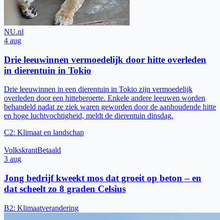
NU.nl
4 aug
Drie leeuwinnen vermoedelijk door hitte overleden
in dierentuin in Tokio
Drie leeuwinnen in een dierentuin in Tokio zijn vermoedelijk
overleden door een hitteberoerte. Enkele andere leeuwen worden
behandeld nadat ze ziek waren geworden door de aanhoudende hitte
en hoge luchtvochtigheid, meldt de dierentuin dinsdag.
C2
:
Klimaat en landschap
Volkskrant
Betaald
3 aug
Jong bedrijf kweekt mos dat groeit op beton – en
dat scheelt zo 8 graden Celsius
B2
:
Klimaatverandering