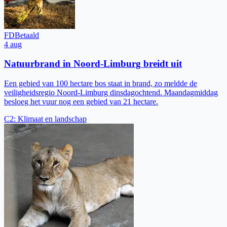
FD
Betaald
4 aug
Natuurbrand in Noord-Limburg breidt uit
Een gebied van 100 hectare bos staat in brand, zo meldde de
veiligheidsregio Noord-Limburg dinsdagochtend. Maandagmiddag
besloeg het vuur nog een gebied van 21 hectare.
C2
:
Klimaat en landschap