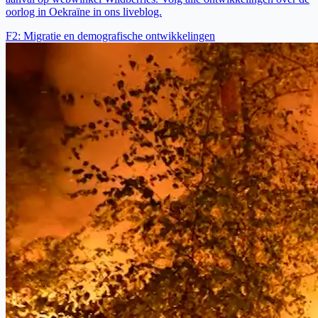
oorlog in Oekraïne in ons liveblog.
F2
:
Migratie en demografische ontwikkelingen