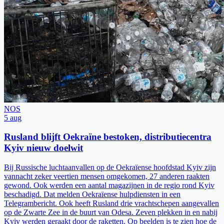
NOS
5 aug
Rusland blijft Oekraïne bestoken, distributiecentra
Kyiv nieuw doelwit
Bij Russische luchtaanvallen op de Oekraïense hoofdstad Kyiv zijn
vannacht zeker veertien mensen omgekomen, 27 anderen raakten
gewond. Ook werden een aantal magazijnen in de regio rond Kyiv
beschadigd. Dat melden Oekraïense hulpdiensten in een
Telegrambericht. Ook heeft Rusland drie vrachtschepen aangevallen
op de Zwarte Zee in de buurt van Odesa. Zeven plekken in en nabij
Kyiv werden geraakt door de raketten. Op beelden is te zien hoe de