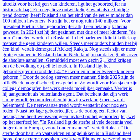
uitreikt voor het krijgen van kinderen, ligt het geboortecijfer nu
historisch laag. Een negatieve ontwikkeling, want als de huidige
trend doorzet, heeft Rusland aan het eind van de eeuw minder dan
100 miljoen inwoners. Nu zijn het er nog ruim 140 miljoen. Voor
president Poetin is het geboortecijfer altijd een belangrijk thema
geweest. In 2024 zei hij dat gezinnen met drie of meer kinderen "de
norm" moeten worden in Rusland. In het parlement klinkt kritiek op
mensen die geen kinderen willen. Steeds meer ouders houden het bij
één kind, vertelt demograaf Aleksej Raksja. Nog steeds zijn er meer
grote gezinnen in Rusland dan in Nederland, maar dat zegt niks over
de absolute aantallen. Gemiddeld moet een gezin 2,1 kind krijgen
om de bevolking op peil te houden. In Rusland ligt het
geboortecijfer nu rond de 1,4. "Er worden minder tweede kinderen
geboren." Door de oorlog sterven meer mannen Sinds 2025 zijn de
officiële demografische cijfers geheim. Zo wordt voor Raksja en zijn
collega-demografen het werk steeds moeilijker gemaakt. Verder is
hij aangemerkt als buitenlands agent. Dat betekent dat zijn werk
streng wordt gecontroleerd en hij in zijn werk nog meer wordt
belemmerd. De neerwaartse trend wordt versterkt door nog een
reden. Naast het lage geboortecijfer, is de oorlog een factor van
belang. Die heeft weliswaar geen invloed op het geboortecijfer, wel
op het sterftecijfer. "In Rusland ligt de sterfte al vele decennia veel
hoger dan in Europa, vooral onder mannen", vertelt Raksja. "De
sterfte door hart- en vaatziekten en ongelukken is in Rusland heel
hoog, door externe oorzaken, zoals vergiftiging en verwondingen.