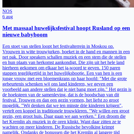
NOS
6 aug
Met massaal huwelijksfestival hoopt Rusland op een
nieuwe babyboom
Een stoet van stellen loopt het festivalterrein in Moskou op.
Vrouwen in witte trouwjurken, boeket in de hand en mannen in een
net pak. Door speakers schallen muziek en een stem die de stellen
en hun plaats van herkomst aankondigt. Die zijn uit het hele land
hierheen gekomen om elkaar het ja-woord te geven. 150 paren
stappen tegelijkertijd in het huwelijksbootje. Een van hen is een
jonge vrouw met een bloemenkrans op haar hoofd: "Met die grote
gebeurtenis schenken wij ons land kinderen, we geven een
voorbeeld aan andere stellen dat je niet bang moet zijn." Het gezin is
de hoeksteen van de samenleving, dat is de boodschap van dit
festival. Trouwen en dan een gezin vormen, het liefst zo groot
mogelijk. "Wij denken dat we ten minste drie kinderen krijgen",
vertelt een koppel in traditionele trouwkleren. "We willen een groot
gezin, een groot huis. Daar gaan we aan werken." Een droom die
het Kremlin als muziek in de oren klinkt. Want daar zitten ze te
wachten op meer kinderen. De Russische bevolking krimpt
namelijk. Ondanks de bonussen die het Kremlin al langere tijd