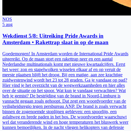
NOS
5 aug
Wekdienst 5/8: Uitreiking Pride Awards in
Amsterdam • Rakettrap slaat in op de maan
Goedemorgen! In Amsterdam worden de International Pride Awards
uitgereikt. Op de maan stort een rakettrap neer en een aantal
Nederlandse multinationals komt met nieuwe kwartaalcijfers. Eerst
het weer: zon en stapelwolken wisselen elkaar af en op veruit de
meeste plaatsen blijft het droog. Bij een matige, aan zee krachtige
zuidwestenwind wordt het 23 tot 28 graden. Ga je vandaag op pad?
Hier vind je het overzicht van de wegwerkzaamheden en hier alles
over de situatie op het spoor. Wat kun je vandaag verwachten? Wat
heb je gemist? De bestrijding van de brand in Noord-Limburg is
vannacht gegaan zoals gehoopt. Dat zegt een woordvoerder van de
veiligheidsregio tegen persbureau ANP. De brand is zoals verwacht
binnen de zogenoemde stoplijnen gebleven: een spoorlijn, een
asfaltweg en brede paden in het bos. De woordvoerder waarschuwt
wel dat veranderende wind en hoge temperaturen het bluswerk weer
kunnen bemoeilijken. In de nacht vliegen helikopters van defensie