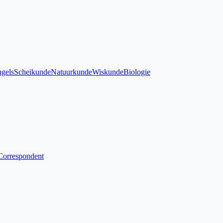
gels
Scheikunde
Natuurkunde
Wiskunde
Biologie
Correspondent