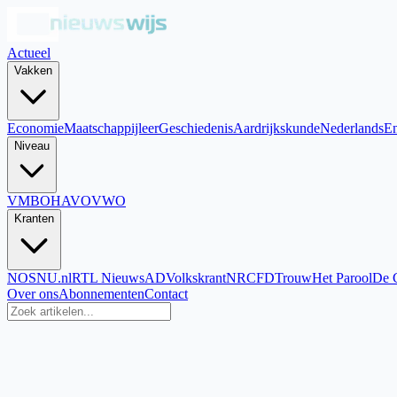
Actueel
Vakken
Economie
Maatschappijleer
Geschiedenis
Aardrijkskunde
Nederlands
En
Niveau
VMBO
HAVO
VWO
Kranten
NOS
NU.nl
RTL Nieuws
AD
Volkskrant
NRC
FD
Trouw
Het Parool
De 
Over ons
Abonnementen
Contact