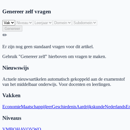
Genereer zelf vragen
Genereer
✏️
Er zijn nog geen standaard vragen voor dit artikel.
Gebruik "Genereer zelf" hierboven om vragen te maken.
Nieuwswijs
Actuele nieuwsartikelen automatisch gekoppeld aan de examenstof
van het middelbaar onderwijs. Voor docenten en leerlingen.
Vakken
Economie
Maatschappijleer
Geschiedenis
Aardrijkskunde
Nederlands
En
Niveaus
VMBO
HAVO
VWO