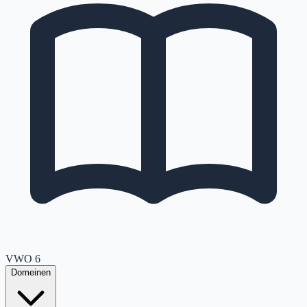
VWO
6
Domeinen