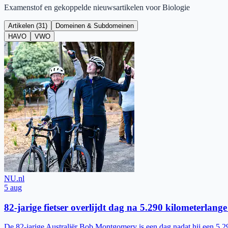
Examenstof en gekoppelde nieuwsartikelen voor
Biologie
Artikelen (
31
)
Domeinen & Subdomeinen
HAVO
VWO
NU.nl
5 aug
82-jarige fietser overlijdt dag na 5.290 kilometerlange
De 82-jarige Australiër Bob Montgomery is een dag nadat hij een 5.29