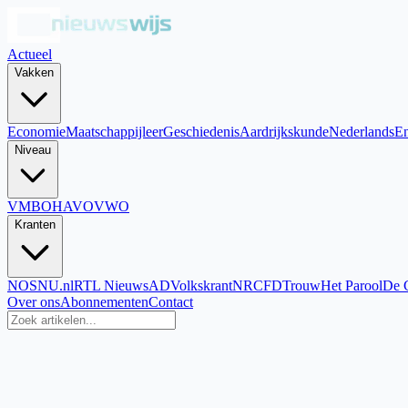
Actueel
Vakken
Economie
Maatschappijleer
Geschiedenis
Aardrijkskunde
Nederlands
En
Niveau
VMBO
HAVO
VWO
Kranten
NOS
NU.nl
RTL Nieuws
AD
Volkskrant
NRC
FD
Trouw
Het Parool
De 
Over ons
Abonnementen
Contact