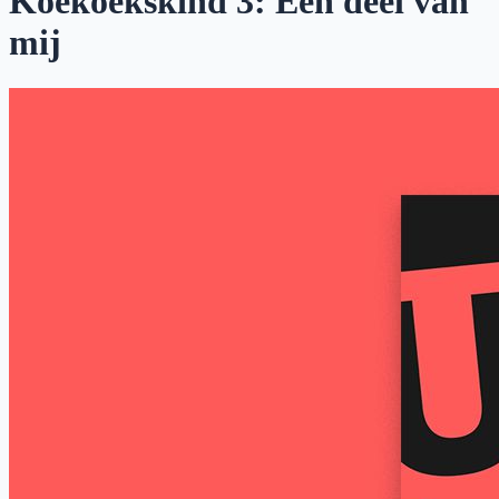
Koekoekskind 3: Een deel van
mij