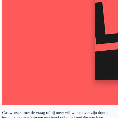
Cas worstelt met de vraag of hij meer wil weten over zijn donor,
terwijl zijn zusje Simone een band opbouwt met die van haar.