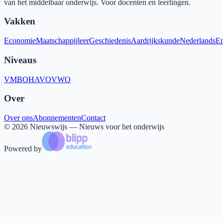
van het middelbaar onderwijs. Voor docenten en leerlingen.
Vakken
Economie
Maatschappijleer
Geschiedenis
Aardrijkskunde
Nederlands
En
Niveaus
VMBO
HAVO
VWO
Over
Over ons
Abonnementen
Contact
©
2026
Nieuwswijs — Nieuws voor het onderwijs
Powered by