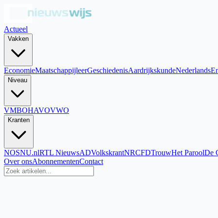
Actueel
Vakken
Economie
Maatschappijleer
Geschiedenis
Aardrijkskunde
Nederlands
En
Niveau
VMBO
HAVO
VWO
Kranten
NOS
NU.nl
RTL Nieuws
AD
Volkskrant
NRC
FD
Trouw
Het Parool
De 
Over ons
Abonnementen
Contact