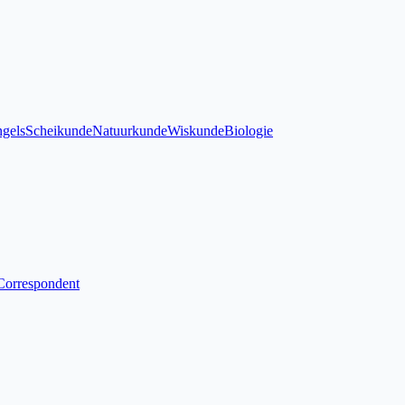
gels
Scheikunde
Natuurkunde
Wiskunde
Biologie
Correspondent