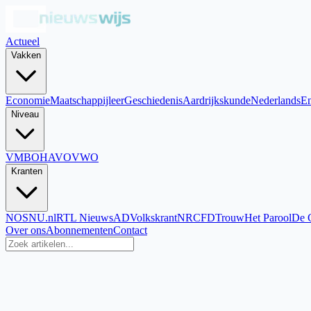
Actueel
Vakken
Economie
Maatschappijleer
Geschiedenis
Aardrijkskunde
Nederlands
En
Niveau
VMBO
HAVO
VWO
Kranten
NOS
NU.nl
RTL Nieuws
AD
Volkskrant
NRC
FD
Trouw
Het Parool
De 
Over ons
Abonnementen
Contact