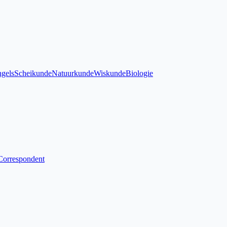
gels
Scheikunde
Natuurkunde
Wiskunde
Biologie
Correspondent