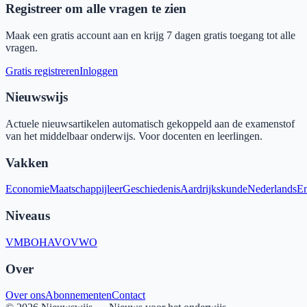
Registreer om alle vragen te zien
Maak een gratis account aan en krijg 7 dagen gratis toegang tot alle
vragen.
Gratis registreren
Inloggen
Nieuwswijs
Actuele nieuwsartikelen automatisch gekoppeld aan de examenstof
van het middelbaar onderwijs. Voor docenten en leerlingen.
Vakken
Economie
Maatschappijleer
Geschiedenis
Aardrijkskunde
Nederlands
En
Niveaus
VMBO
HAVO
VWO
Over
Over ons
Abonnementen
Contact