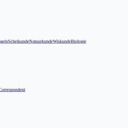
gels
Scheikunde
Natuurkunde
Wiskunde
Biologie
Correspondent