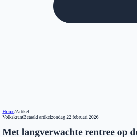
Home
/
Artikel
Volkskrant
Betaald artikel
zondag 22 februari 2026
Met langverwachte ren­tree op d