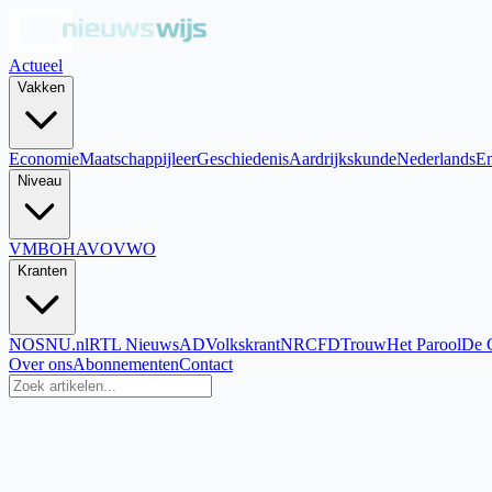
Actueel
Vakken
Economie
Maatschappijleer
Geschiedenis
Aardrijkskunde
Nederlands
En
Niveau
VMBO
HAVO
VWO
Kranten
NOS
NU.nl
RTL Nieuws
AD
Volkskrant
NRC
FD
Trouw
Het Parool
De 
Over ons
Abonnementen
Contact