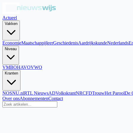
Actueel
Vakken
Economie
Maatschappijleer
Geschiedenis
Aardrijkskunde
Nederlands
En
Niveau
VMBO
HAVO
VWO
Kranten
NOS
NU.nl
RTL Nieuws
AD
Volkskrant
NRC
FD
Trouw
Het Parool
De 
Over ons
Abonnementen
Contact