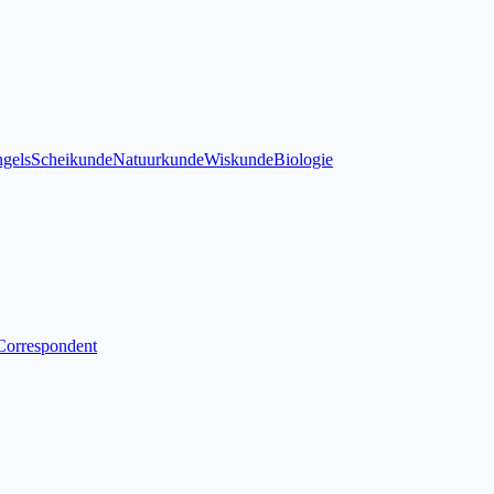
gels
Scheikunde
Natuurkunde
Wiskunde
Biologie
Correspondent