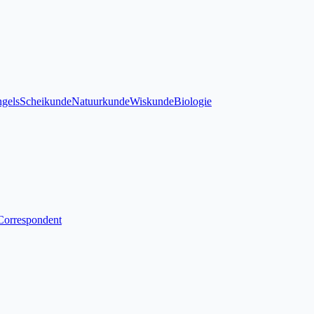
gels
Scheikunde
Natuurkunde
Wiskunde
Biologie
Correspondent