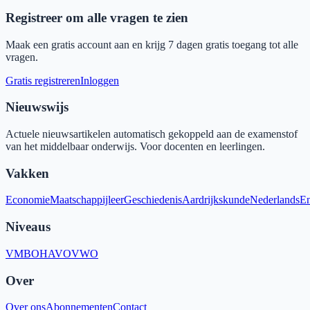
Registreer om alle vragen te zien
Maak een gratis account aan en krijg 7 dagen gratis toegang tot alle
vragen.
Gratis registreren
Inloggen
Nieuwswijs
Actuele nieuwsartikelen automatisch gekoppeld aan de examenstof
van het middelbaar onderwijs. Voor docenten en leerlingen.
Vakken
Economie
Maatschappijleer
Geschiedenis
Aardrijkskunde
Nederlands
En
Niveaus
VMBO
HAVO
VWO
Over
Over ons
Abonnementen
Contact