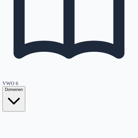
VWO
6
Domeinen