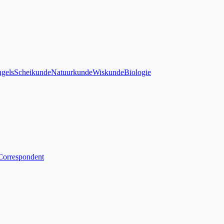
gels
Scheikunde
Natuurkunde
Wiskunde
Biologie
Correspondent