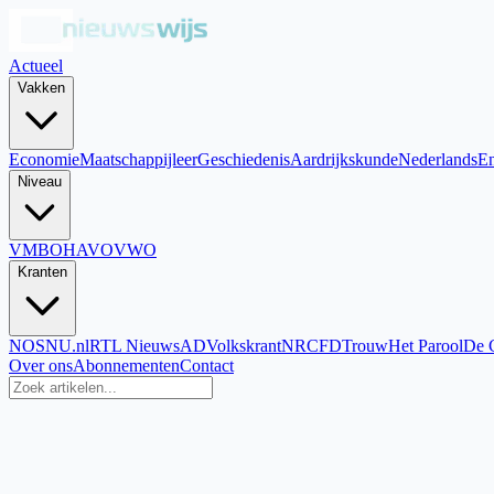
Actueel
Vakken
Economie
Maatschappijleer
Geschiedenis
Aardrijkskunde
Nederlands
En
Niveau
VMBO
HAVO
VWO
Kranten
NOS
NU.nl
RTL Nieuws
AD
Volkskrant
NRC
FD
Trouw
Het Parool
De 
Over ons
Abonnementen
Contact