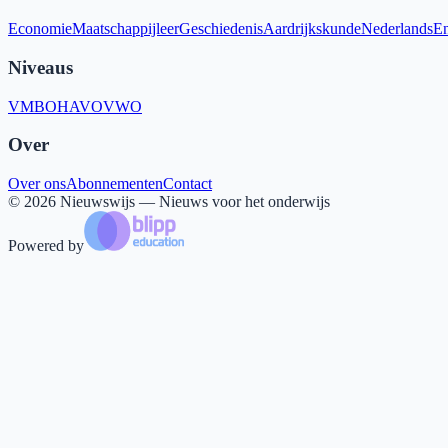
Economie
Maatschappijleer
Geschiedenis
Aardrijkskunde
Nederlands
En
Niveaus
VMBO
HAVO
VWO
Over
Over ons
Abonnementen
Contact
©
2026
Nieuwswijs — Nieuws voor het onderwijs
Powered by