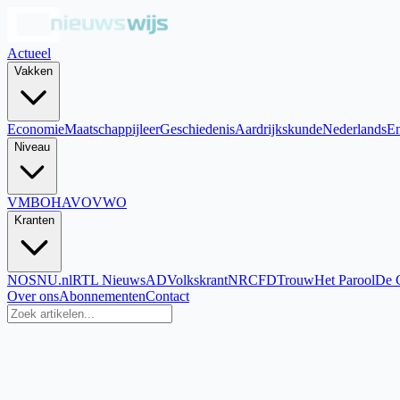
Actueel
Vakken
Economie
Maatschappijleer
Geschiedenis
Aardrijkskunde
Nederlands
En
Niveau
VMBO
HAVO
VWO
Kranten
NOS
NU.nl
RTL Nieuws
AD
Volkskrant
NRC
FD
Trouw
Het Parool
De 
Over ons
Abonnementen
Contact