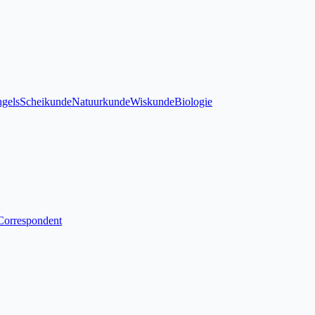
gels
Scheikunde
Natuurkunde
Wiskunde
Biologie
Correspondent