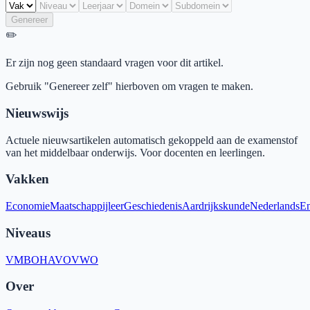
Genereer
✏️
Er zijn nog geen standaard vragen voor dit artikel.
Gebruik "Genereer zelf" hierboven om vragen te maken.
Nieuwswijs
Actuele nieuwsartikelen automatisch gekoppeld aan de examenstof
van het middelbaar onderwijs. Voor docenten en leerlingen.
Vakken
Economie
Maatschappijleer
Geschiedenis
Aardrijkskunde
Nederlands
En
Niveaus
VMBO
HAVO
VWO
Over