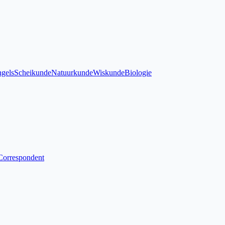
gels
Scheikunde
Natuurkunde
Wiskunde
Biologie
Correspondent