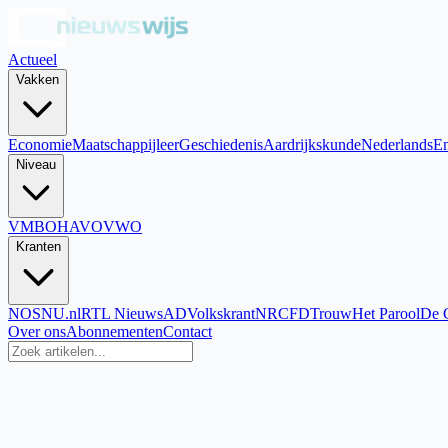
Actueel
Vakken
Economie
Maatschappijleer
Geschiedenis
Aardrijkskunde
Nederlands
En
Niveau
VMBO
HAVO
VWO
Kranten
NOS
NU.nl
RTL Nieuws
AD
Volkskrant
NRC
FD
Trouw
Het Parool
De 
Over ons
Abonnementen
Contact