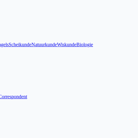
gels
Scheikunde
Natuurkunde
Wiskunde
Biologie
Correspondent