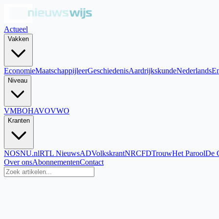
Actueel
Vakken
Economie
Maatschappijleer
Geschiedenis
Aardrijkskunde
Nederlands
En
Niveau
VMBO
HAVO
VWO
Kranten
NOS
NU.nl
RTL Nieuws
AD
Volkskrant
NRC
FD
Trouw
Het Parool
De 
Over ons
Abonnementen
Contact