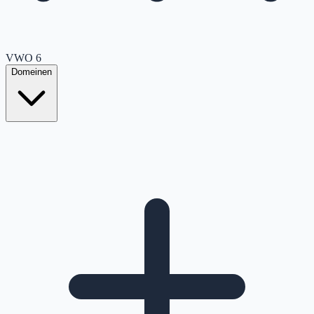
VWO
6
Domeinen