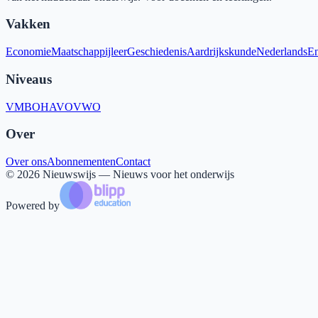
Vakken
Economie
Maatschappijleer
Geschiedenis
Aardrijkskunde
Nederlands
En
Niveaus
VMBO
HAVO
VWO
Over
Over ons
Abonnementen
Contact
©
2026
Nieuwswijs — Nieuws voor het onderwijs
Powered by