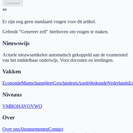
Genereer
✏️
Er zijn nog geen standaard vragen voor dit artikel.
Gebruik "Genereer zelf" hierboven om vragen te maken.
Nieuwswijs
Actuele nieuwsartikelen automatisch gekoppeld aan de examenstof
van het middelbaar onderwijs. Voor docenten en leerlingen.
Vakken
Economie
Maatschappijleer
Geschiedenis
Aardrijkskunde
Nederlands
En
Niveaus
VMBO
HAVO
VWO
Over
Over ons
Abonnementen
Contact