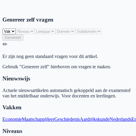
Genereer zelf vragen
Genereer
✏️
Er zijn nog geen standaard vragen voor dit artikel.
Gebruik "Genereer zelf" hierboven om vragen te maken.
Nieuwswijs
Actuele nieuwsartikelen automatisch gekoppeld aan de examenstof
van het middelbaar onderwijs. Voor docenten en leerlingen.
Vakken
Economie
Maatschappijleer
Geschiedenis
Aardrijkskunde
Nederlands
En
Niveaus