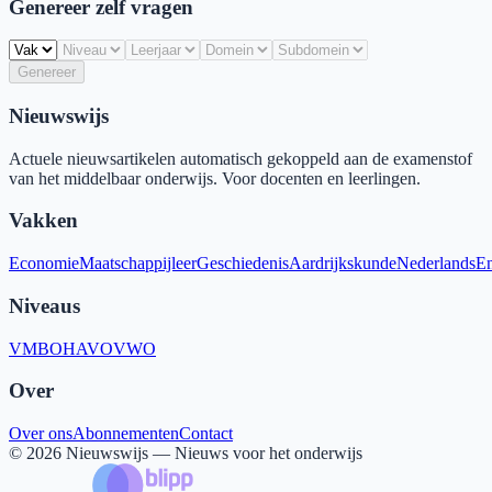
Genereer zelf vragen
Genereer
Nieuwswijs
Actuele nieuwsartikelen automatisch gekoppeld aan de examenstof
van het middelbaar onderwijs. Voor docenten en leerlingen.
Vakken
Economie
Maatschappijleer
Geschiedenis
Aardrijkskunde
Nederlands
En
Niveaus
VMBO
HAVO
VWO
Over
Over ons
Abonnementen
Contact
©
2026
Nieuwswijs — Nieuws voor het onderwijs