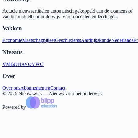
Actuele nieuwsartikelen automatisch gekoppeld aan de examenstof
van het middelbaar onderwijs. Voor docenten en leerlingen.
Vakken
Economie
Maatschappijleer
Geschiedenis
Aardrijkskunde
Nederlands
En
Niveaus
VMBO
HAVO
VWO
Over
Over ons
Abonnementen
Contact
©
2026
Nieuwswijs — Nieuws voor het onderwijs
Powered by