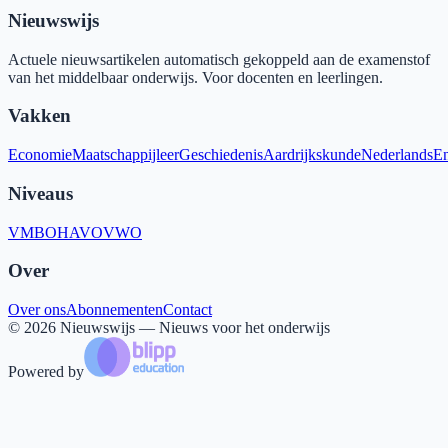
Nieuwswijs
Actuele nieuwsartikelen automatisch gekoppeld aan de examenstof
van het middelbaar onderwijs. Voor docenten en leerlingen.
Vakken
Economie
Maatschappijleer
Geschiedenis
Aardrijkskunde
Nederlands
En
Niveaus
VMBO
HAVO
VWO
Over
Over ons
Abonnementen
Contact
©
2026
Nieuwswijs — Nieuws voor het onderwijs
Powered by