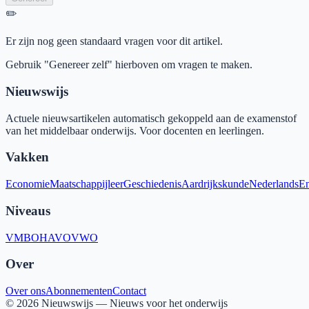
✏️
Er zijn nog geen standaard vragen voor dit artikel.
Gebruik "Genereer zelf" hierboven om vragen te maken.
Nieuwswijs
Actuele nieuwsartikelen automatisch gekoppeld aan de examenstof
van het middelbaar onderwijs. Voor docenten en leerlingen.
Vakken
Economie
Maatschappijleer
Geschiedenis
Aardrijkskunde
Nederlands
En
Niveaus
VMBO
HAVO
VWO
Over
Over ons
Abonnementen
Contact
©
2026
Nieuwswijs — Nieuws voor het onderwijs