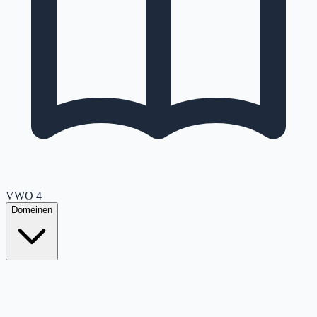
VWO
4
Domeinen