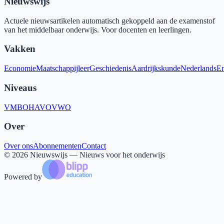
Nieuwswijs
Actuele nieuwsartikelen automatisch gekoppeld aan de examenstof
van het middelbaar onderwijs. Voor docenten en leerlingen.
Vakken
Economie
Maatschappijleer
Geschiedenis
Aardrijkskunde
Nederlands
En
Niveaus
VMBO
HAVO
VWO
Over
Over ons
Abonnementen
Contact
©
2026
Nieuwswijs — Nieuws voor het onderwijs
Powered by