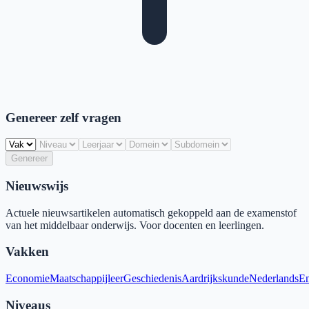
Genereer zelf vragen
Genereer
Nieuwswijs
Actuele nieuwsartikelen automatisch gekoppeld aan de examenstof
van het middelbaar onderwijs. Voor docenten en leerlingen.
Vakken
Economie
Maatschappijleer
Geschiedenis
Aardrijkskunde
Nederlands
En
Niveaus