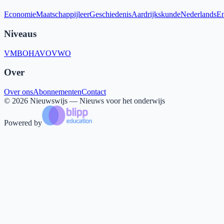
Economie
Maatschappijleer
Geschiedenis
Aardrijkskunde
Nederlands
En
Niveaus
VMBO
HAVO
VWO
Over
Over ons
Abonnementen
Contact
©
2026
Nieuwswijs — Nieuws voor het onderwijs
Powered by