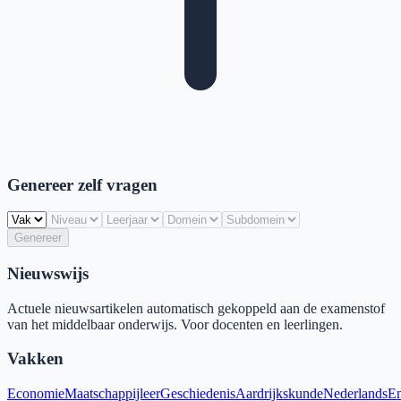
Genereer zelf vragen
Genereer
Nieuwswijs
Actuele nieuwsartikelen automatisch gekoppeld aan de examenstof
van het middelbaar onderwijs. Voor docenten en leerlingen.
Vakken
Economie
Maatschappijleer
Geschiedenis
Aardrijkskunde
Nederlands
En