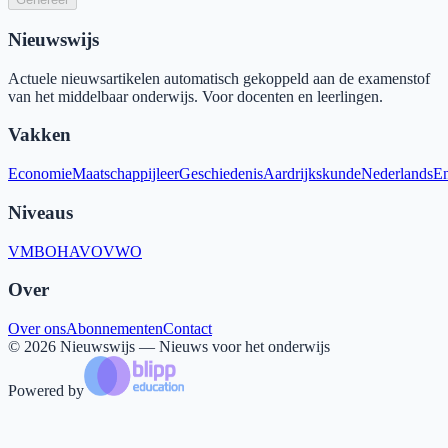
Nieuwswijs
Actuele nieuwsartikelen automatisch gekoppeld aan de examenstof
van het middelbaar onderwijs. Voor docenten en leerlingen.
Vakken
Economie
Maatschappijleer
Geschiedenis
Aardrijkskunde
Nederlands
En
Niveaus
VMBO
HAVO
VWO
Over
Over ons
Abonnementen
Contact
©
2026
Nieuwswijs — Nieuws voor het onderwijs
Powered by