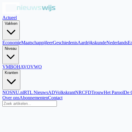
Actueel
Vakken
Economie
Maatschappijleer
Geschiedenis
Aardrijkskunde
Nederlands
En
Niveau
VMBO
HAVO
VWO
Kranten
NOS
NU.nl
RTL Nieuws
AD
Volkskrant
NRC
FD
Trouw
Het Parool
De 
Over ons
Abonnementen
Contact