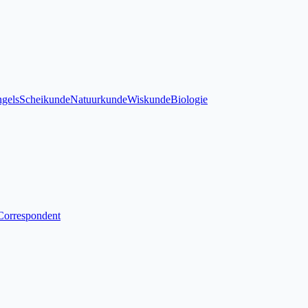
gels
Scheikunde
Natuurkunde
Wiskunde
Biologie
Correspondent