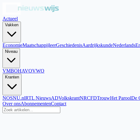
Actueel
Vakken
Economie
Maatschappijleer
Geschiedenis
Aardrijkskunde
Nederlands
En
Niveau
VMBO
HAVO
VWO
Kranten
NOS
NU.nl
RTL Nieuws
AD
Volkskrant
NRC
FD
Trouw
Het Parool
De 
Over ons
Abonnementen
Contact