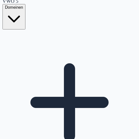
VWO
5
Domeinen