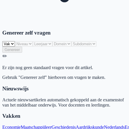
Genereer zelf vragen
Genereer
✏️
Er zijn nog geen standaard vragen voor dit artikel.
Gebruik "Genereer zelf" hierboven om vragen te maken.
Nieuwswijs
Actuele nieuwsartikelen automatisch gekoppeld aan de examenstof
van het middelbaar onderwijs. Voor docenten en leerlingen.
Vakken
Economie
Maatschappijleer
Geschiedenis
Aardrijkskunde
Nederlands
En