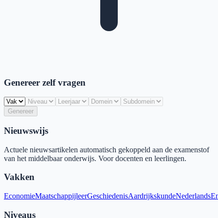
Genereer zelf vragen
Genereer
Nieuwswijs
Actuele nieuwsartikelen automatisch gekoppeld aan de examenstof
van het middelbaar onderwijs. Voor docenten en leerlingen.
Vakken
Economie
Maatschappijleer
Geschiedenis
Aardrijkskunde
Nederlands
En
Niveaus