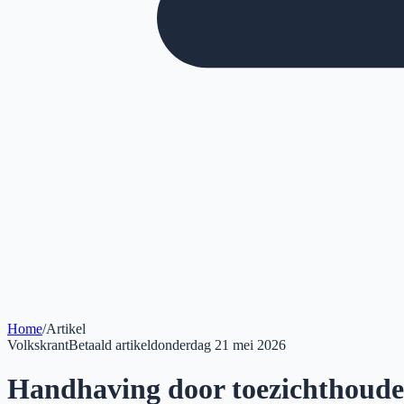
Home
/
Artikel
Volkskrant
Betaald artikel
donderdag 21 mei 2026
Handhaving door toezichthouders 