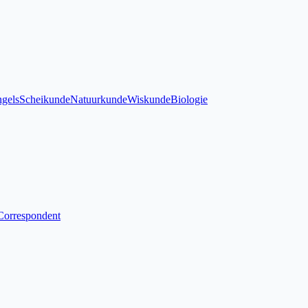
gels
Scheikunde
Natuurkunde
Wiskunde
Biologie
Correspondent