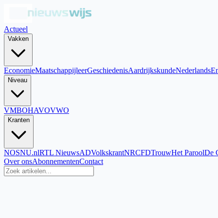
Actueel
Vakken
Economie
Maatschappijleer
Geschiedenis
Aardrijkskunde
Nederlands
En
Niveau
VMBO
HAVO
VWO
Kranten
NOS
NU.nl
RTL Nieuws
AD
Volkskrant
NRC
FD
Trouw
Het Parool
De 
Over ons
Abonnementen
Contact