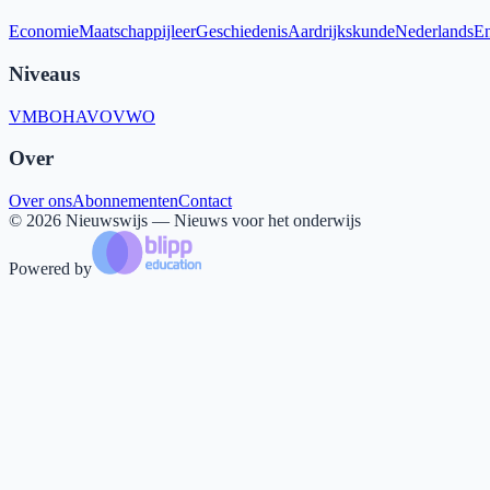
Economie
Maatschappijleer
Geschiedenis
Aardrijkskunde
Nederlands
En
Niveaus
VMBO
HAVO
VWO
Over
Over ons
Abonnementen
Contact
©
2026
Nieuwswijs — Nieuws voor het onderwijs
Powered by