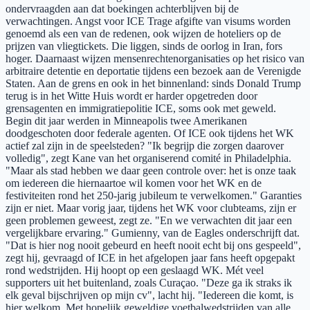
ondervraagden aan dat boekingen achterblijven bij de
verwachtingen. Angst voor ICE Trage afgifte van visums worden
genoemd als een van de redenen, ook wijzen de hoteliers op de
prijzen van vliegtickets. Die liggen, sinds de oorlog in Iran, fors
hoger. Daarnaast wijzen mensenrechtenorganisaties op het risico van
arbitraire detentie en deportatie tijdens een bezoek aan de Verenigde
Staten. Aan de grens en ook in het binnenland: sinds Donald Trump
terug is in het Witte Huis wordt er harder opgetreden door
grensagenten en immigratiepolitie ICE, soms ook met geweld.
Begin dit jaar werden in Minneapolis twee Amerikanen
doodgeschoten door federale agenten. Of ICE ook tijdens het WK
actief zal zijn in de speelsteden? "Ik begrijp die zorgen daarover
volledig", zegt Kane van het organiserend comité in Philadelphia.
"Maar als stad hebben we daar geen controle over: het is onze taak
om iedereen die hiernaartoe wil komen voor het WK en de
festiviteiten rond het 250-jarig jubileum te verwelkomen." Garanties
zijn er niet. Maar vorig jaar, tijdens het WK voor clubteams, zijn er
geen problemen geweest, zegt ze. "En we verwachten dit jaar een
vergelijkbare ervaring." Gumienny, van de Eagles onderschrijft dat.
"Dat is hier nog nooit gebeurd en heeft nooit echt bij ons gespeeld",
zegt hij, gevraagd of ICE in het afgelopen jaar fans heeft opgepakt
rond wedstrijden. Hij hoopt op een geslaagd WK. Mét veel
supporters uit het buitenland, zoals Curaçao. "Deze ga ik straks ik
elk geval bijschrijven op mijn cv", lacht hij. "Iedereen die komt, is
hier welkom. Met hopelijk geweldige voetbalwedstrijden van alle