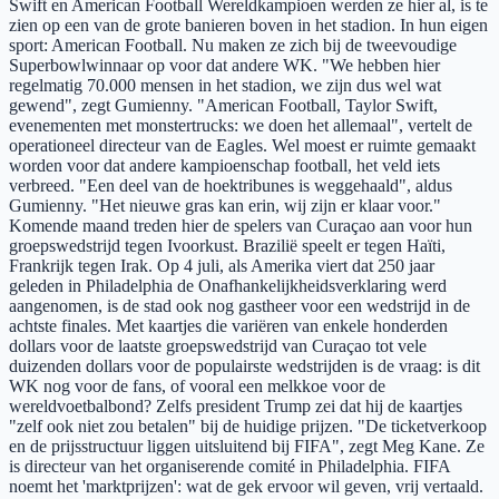
Swift en American Football Wereldkampioen werden ze hier al, is te
zien op een van de grote banieren boven in het stadion. In hun eigen
sport: American Football. Nu maken ze zich bij de tweevoudige
Superbowlwinnaar op voor dat andere WK. "We hebben hier
regelmatig 70.000 mensen in het stadion, we zijn dus wel wat
gewend", zegt Gumienny. "American Football, Taylor Swift,
evenementen met monstertrucks: we doen het allemaal", vertelt de
operationeel directeur van de Eagles. Wel moest er ruimte gemaakt
worden voor dat andere kampioenschap football, het veld iets
verbreed. "Een deel van de hoektribunes is weggehaald", aldus
Gumienny. "Het nieuwe gras kan erin, wij zijn er klaar voor."
Komende maand treden hier de spelers van Curaçao aan voor hun
groepswedstrijd tegen Ivoorkust. Brazilië speelt er tegen Haïti,
Frankrijk tegen Irak. Op 4 juli, als Amerika viert dat 250 jaar
geleden in Philadelphia de Onafhankelijkheidsverklaring werd
aangenomen, is de stad ook nog gastheer voor een wedstrijd in de
achtste finales. Met kaartjes die variëren van enkele honderden
dollars voor de laatste groepswedstrijd van Curaçao tot vele
duizenden dollars voor de populairste wedstrijden is de vraag: is dit
WK nog voor de fans, of vooral een melkkoe voor de
wereldvoetbalbond? Zelfs president Trump zei dat hij de kaartjes
"zelf ook niet zou betalen" bij de huidige prijzen. "De ticketverkoop
en de prijsstructuur liggen uitsluitend bij FIFA", zegt Meg Kane. Ze
is directeur van het organiserende comité in Philadelphia. FIFA
noemt het 'marktprijzen': wat de gek ervoor wil geven, vrij vertaald.