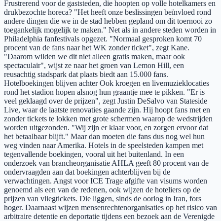
Frustrerend voor de gaststeden, die hoopten op volle hotelkamers en
drukbezochte horeca? "Het heeft onze beslissingen beïnvloed rond
andere dingen die we in de stad hebben gepland om dit toernooi zo
toegankelijk mogelijk te maken." Net als in andere steden worden in
Philadelphia fanfestivals opgezet. "Normaal gesproken komt 70
procent van de fans naar het WK zonder ticket", zegt Kane.
"Daarom wilden we dit niet alleen gratis maken, maar ook
spectaculair", wijst ze naar het groen van Lemon Hill, een
reusachtig stadspark dat plaats biedt aan 15.000 fans.
Hotelboekingen blijven achter Ook kroegen en livemuzieklocaties
rond het stadion hopen alsnog hun graantje mee te pikken. "Er is
veel geklaagd over de prijzen", zegt Justin DeSalvo van Stateside
Live, waar de laatste renovaties gaande zijn. Hij hoopt fans met en
zonder tickets te lokken met grote schermen waarop de wedstrijden
worden uitgezonden. "Wij zijn er klaar voor, en zorgen ervoor dat
het betaalbaar blijft." Maar dan moeten die fans dus nog wel hun
weg vinden naar Amerika. Hotels in de speelsteden kampen met
tegenvallende boekingen, vooral uit het buitenland. In een
onderzoek van brancheorganisatie AHLA geeft 80 procent van de
ondervraagden aan dat boekingen achterblijven bij de
verwachtingen. Angst voor ICE Trage afgifte van visums worden
genoemd als een van de redenen, ook wijzen de hoteliers op de
prijzen van vliegtickets. Die liggen, sinds de oorlog in Iran, fors
hoger. Daarnaast wijzen mensenrechtenorganisaties op het risico van
arbitraire detentie en deportatie tijdens een bezoek aan de Verenigde