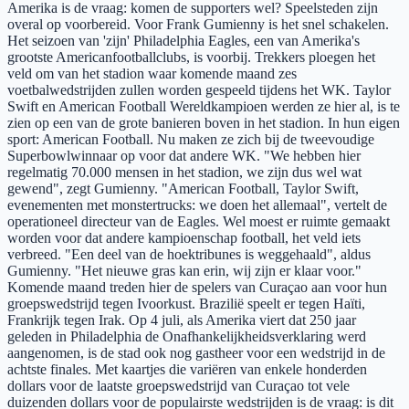
Amerika is de vraag: komen de supporters wel? Speelsteden zijn
overal op voorbereid. Voor Frank Gumienny is het snel schakelen.
Het seizoen van 'zijn' Philadelphia Eagles, een van Amerika's
grootste Americanfootballclubs, is voorbij. Trekkers ploegen het
veld om van het stadion waar komende maand zes
voetbalwedstrijden zullen worden gespeeld tijdens het WK. Taylor
Swift en American Football Wereldkampioen werden ze hier al, is te
zien op een van de grote banieren boven in het stadion. In hun eigen
sport: American Football. Nu maken ze zich bij de tweevoudige
Superbowlwinnaar op voor dat andere WK. "We hebben hier
regelmatig 70.000 mensen in het stadion, we zijn dus wel wat
gewend", zegt Gumienny. "American Football, Taylor Swift,
evenementen met monstertrucks: we doen het allemaal", vertelt de
operationeel directeur van de Eagles. Wel moest er ruimte gemaakt
worden voor dat andere kampioenschap football, het veld iets
verbreed. "Een deel van de hoektribunes is weggehaald", aldus
Gumienny. "Het nieuwe gras kan erin, wij zijn er klaar voor."
Komende maand treden hier de spelers van Curaçao aan voor hun
groepswedstrijd tegen Ivoorkust. Brazilië speelt er tegen Haïti,
Frankrijk tegen Irak. Op 4 juli, als Amerika viert dat 250 jaar
geleden in Philadelphia de Onafhankelijkheidsverklaring werd
aangenomen, is de stad ook nog gastheer voor een wedstrijd in de
achtste finales. Met kaartjes die variëren van enkele honderden
dollars voor de laatste groepswedstrijd van Curaçao tot vele
duizenden dollars voor de populairste wedstrijden is de vraag: is dit