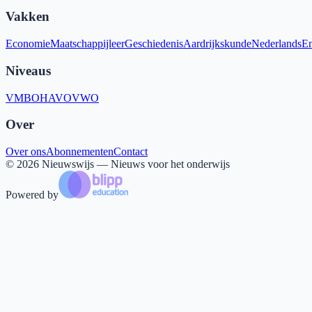
Vakken
Economie
Maatschappijleer
Geschiedenis
Aardrijkskunde
Nederlands
En
Niveaus
VMBO
HAVO
VWO
Over
Over ons
Abonnementen
Contact
©
2026
Nieuwswijs — Nieuws voor het onderwijs
Powered by