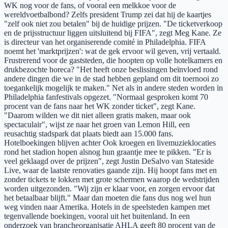
WK nog voor de fans, of vooral een melkkoe voor de
wereldvoetbalbond? Zelfs president Trump zei dat hij de kaartjes
"zelf ook niet zou betalen" bij de huidige prijzen. "De ticketverkoop
en de prijsstructuur liggen uitsluitend bij FIFA", zegt Meg Kane. Ze
is directeur van het organiserende comité in Philadelphia. FIFA
noemt het 'marktprijzen': wat de gek ervoor wil geven, vrij vertaald.
Frustrerend voor de gaststeden, die hoopten op volle hotelkamers en
drukbezochte horeca? "Het heeft onze beslissingen beïnvloed rond
andere dingen die we in de stad hebben gepland om dit toernooi zo
toegankelijk mogelijk te maken." Net als in andere steden worden in
Philadelphia fanfestivals opgezet. "Normaal gesproken komt 70
procent van de fans naar het WK zonder ticket", zegt Kane.
"Daarom wilden we dit niet alleen gratis maken, maar ook
spectaculair", wijst ze naar het groen van Lemon Hill, een
reusachtig stadspark dat plaats biedt aan 15.000 fans.
Hotelboekingen blijven achter Ook kroegen en livemuzieklocaties
rond het stadion hopen alsnog hun graantje mee te pikken. "Er is
veel geklaagd over de prijzen", zegt Justin DeSalvo van Stateside
Live, waar de laatste renovaties gaande zijn. Hij hoopt fans met en
zonder tickets te lokken met grote schermen waarop de wedstrijden
worden uitgezonden. "Wij zijn er klaar voor, en zorgen ervoor dat
het betaalbaar blijft." Maar dan moeten die fans dus nog wel hun
weg vinden naar Amerika. Hotels in de speelsteden kampen met
tegenvallende boekingen, vooral uit het buitenland. In een
onderzoek van brancheorganisatie AHLA geeft 80 procent van de