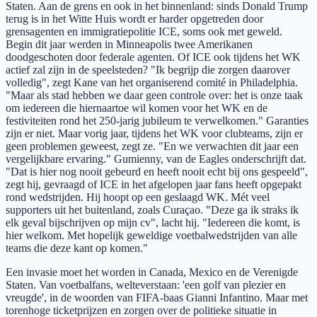
Staten. Aan de grens en ook in het binnenland: sinds Donald Trump
terug is in het Witte Huis wordt er harder opgetreden door
grensagenten en immigratiepolitie ICE, soms ook met geweld.
Begin dit jaar werden in Minneapolis twee Amerikanen
doodgeschoten door federale agenten. Of ICE ook tijdens het WK
actief zal zijn in de speelsteden? "Ik begrijp die zorgen daarover
volledig", zegt Kane van het organiserend comité in Philadelphia.
"Maar als stad hebben we daar geen controle over: het is onze taak
om iedereen die hiernaartoe wil komen voor het WK en de
festiviteiten rond het 250-jarig jubileum te verwelkomen." Garanties
zijn er niet. Maar vorig jaar, tijdens het WK voor clubteams, zijn er
geen problemen geweest, zegt ze. "En we verwachten dit jaar een
vergelijkbare ervaring." Gumienny, van de Eagles onderschrijft dat.
"Dat is hier nog nooit gebeurd en heeft nooit echt bij ons gespeeld",
zegt hij, gevraagd of ICE in het afgelopen jaar fans heeft opgepakt
rond wedstrijden. Hij hoopt op een geslaagd WK. Mét veel
supporters uit het buitenland, zoals Curaçao. "Deze ga ik straks ik
elk geval bijschrijven op mijn cv", lacht hij. "Iedereen die komt, is
hier welkom. Met hopelijk geweldige voetbalwedstrijden van alle
teams die deze kant op komen."
Een invasie moet het worden in Canada, Mexico en de Verenigde
Staten. Van voetbalfans, welteverstaan: 'een golf van plezier en
vreugde', in de woorden van FIFA-baas Gianni Infantino. Maar met
torenhoge ticketprijzen en zorgen over de politieke situatie in