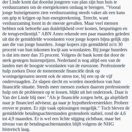
der Linde komt dat doordat jongeren van plan zijn hun huis te
verduurzamen om de energiekosten omlaag te brengen. "Vooral
jonge huiseigenaren zien verduurzaming steeds vaker als een kans
om grip te krijgen op hun energierekening. Terecht, want
verduurzaming loont in de meeste gevallen. Maar veel mensen
hebben ook behoefte aan duidelijkheid over kosten, besparingen en
de terugverdientijd." ABN Amro rekende een paar maanden geleden
uit dat de gemiddelde woonlasten voor jonge kopers bijna gelijk zijn
aan die van jonge huurders. Jonge kopers zijn gemiddeld zo'n 30
procent van hun inkomen kwijt aan woonlasten. Bij jonge huurders
is dat iets meer dan 35 procent. Volgens de bank komt dat door de
sterk gestegen huizenprijzen. Nederland is nog altijd een van de
landen met de hoogste woonlasten van de eurozone. Professionele
hulp zoeken Door de toenemende financiële druk op
woningeigenaren neemt ook de stress toe, bij een op de vijf
ondervraagden. Ze slapen slecht en worden moedeloos van hun
financiële situatie. Steeds meer mensen zoeken daarom professionele
hulp om de problemen op te lossen, blijkt uit het onderzoek. Daar is
Van der Linde blij mee: "Als je financiële zorgen hebt, ga alsjeblieft
naar je financieel adviseur, ga naar je hypotheekverstrekker. Probeer
erover te praten. Er zijn vaak oplossingen mogelijk." Toch bleven de
gemiddelde betalingsachterstanden grotendeels stabiel, rond de 4,6
tot 4,9 maanden. Er is wel een lichte stijging zichtbaar, maar het
niveau van de betalingsachterstanden blijft volgens de NHG
historisch laag.