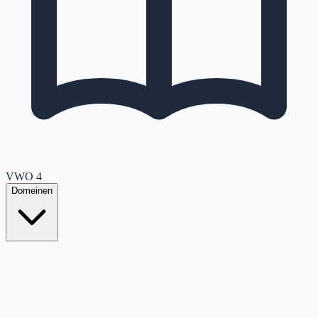
VWO
4
Domeinen