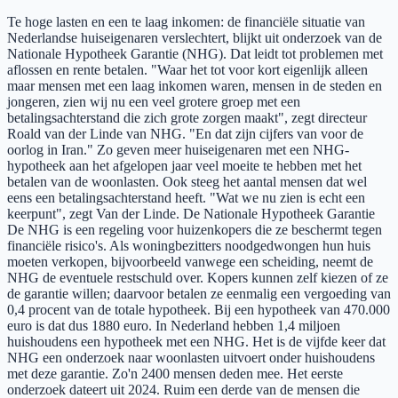
Te hoge lasten en een te laag inkomen: de financiële situatie van
Nederlandse huiseigenaren verslechtert, blijkt uit onderzoek van de
Nationale Hypotheek Garantie (NHG). Dat leidt tot problemen met
aflossen en rente betalen. "Waar het tot voor kort eigenlijk alleen
maar mensen met een laag inkomen waren, mensen in de steden en
jongeren, zien wij nu een veel grotere groep met een
betalingsachterstand die zich grote zorgen maakt", zegt directeur
Roald van der Linde van NHG. "En dat zijn cijfers van voor de
oorlog in Iran." Zo geven meer huiseigenaren met een NHG-
hypotheek aan het afgelopen jaar veel moeite te hebben met het
betalen van de woonlasten. Ook steeg het aantal mensen dat wel
eens een betalingsachterstand heeft. "Wat we nu zien is echt een
keerpunt", zegt Van der Linde. De Nationale Hypotheek Garantie
De NHG is een regeling voor huizenkopers die ze beschermt tegen
financiële risico's. Als woningbezitters noodgedwongen hun huis
moeten verkopen, bijvoorbeeld vanwege een scheiding, neemt de
NHG de eventuele restschuld over. Kopers kunnen zelf kiezen of ze
de garantie willen; daarvoor betalen ze eenmalig een vergoeding van
0,4 procent van de totale hypotheek. Bij een hypotheek van 470.000
euro is dat dus 1880 euro. In Nederland hebben 1,4 miljoen
huishoudens een hypotheek met een NHG. Het is de vijfde keer dat
NHG een onderzoek naar woonlasten uitvoert onder huishoudens
met deze garantie. Zo'n 2400 mensen deden mee. Het eerste
onderzoek dateert uit 2024. Ruim een derde van de mensen die