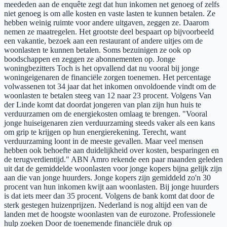
meededen aan de enquête zegt dat hun inkomen net genoeg of zelfs
niet genoeg is om alle kosten en vaste lasten te kunnen betalen. Ze
hebben weinig ruimte voor andere uitgaven, zeggen ze. Daarom
nemen ze maatregelen. Het grootste deel bespaart op bijvoorbeeld
een vakantie, bezoek aan een restaurant of andere uitjes om de
woonlasten te kunnen betalen. Soms bezuinigen ze ook op
boodschappen en zeggen ze abonnementen op. Jonge
woningbezitters Toch is het opvallend dat nu vooral bij jonge
woningeigenaren de financiële zorgen toenemen. Het percentage
volwassenen tot 34 jaar dat het inkomen onvoldoende vindt om de
woonlasten te betalen steeg van 12 naar 23 procent. Volgens Van
der Linde komt dat doordat jongeren van plan zijn hun huis te
verduurzamen om de energiekosten omlaag te brengen. "Vooral
jonge huiseigenaren zien verduurzaming steeds vaker als een kans
om grip te krijgen op hun energierekening. Terecht, want
verduurzaming loont in de meeste gevallen. Maar veel mensen
hebben ook behoefte aan duidelijkheid over kosten, besparingen en
de terugverdientijd." ABN Amro rekende een paar maanden geleden
uit dat de gemiddelde woonlasten voor jonge kopers bijna gelijk zijn
aan die van jonge huurders. Jonge kopers zijn gemiddeld zo'n 30
procent van hun inkomen kwijt aan woonlasten. Bij jonge huurders
is dat iets meer dan 35 procent. Volgens de bank komt dat door de
sterk gestegen huizenprijzen. Nederland is nog altijd een van de
landen met de hoogste woonlasten van de eurozone. Professionele
hulp zoeken Door de toenemende financiële druk op