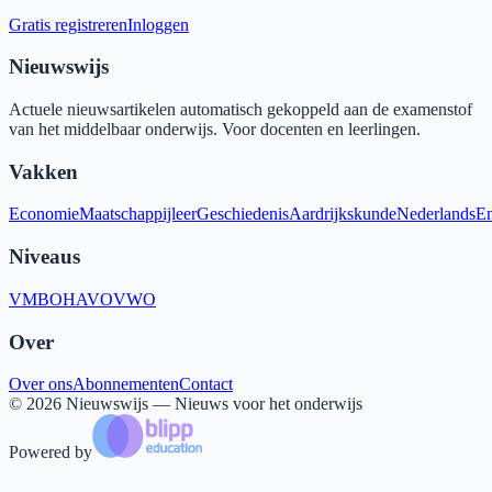
Gratis registreren
Inloggen
Nieuwswijs
Actuele nieuwsartikelen automatisch gekoppeld aan de examenstof
van het middelbaar onderwijs. Voor docenten en leerlingen.
Vakken
Economie
Maatschappijleer
Geschiedenis
Aardrijkskunde
Nederlands
En
Niveaus
VMBO
HAVO
VWO
Over
Over ons
Abonnementen
Contact
©
2026
Nieuwswijs — Nieuws voor het onderwijs
Powered by