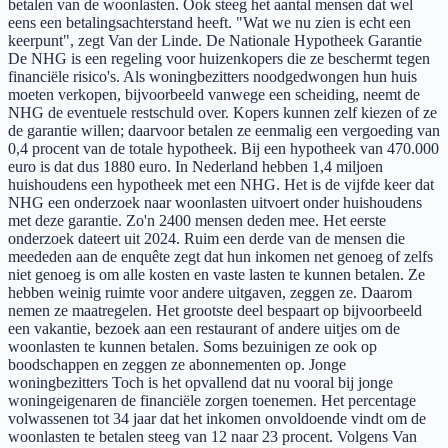
betalen van de woonlasten. Ook steeg het aantal mensen dat wel
eens een betalingsachterstand heeft. "Wat we nu zien is echt een
keerpunt", zegt Van der Linde. De Nationale Hypotheek Garantie
De NHG is een regeling voor huizenkopers die ze beschermt tegen
financiële risico's. Als woningbezitters noodgedwongen hun huis
moeten verkopen, bijvoorbeeld vanwege een scheiding, neemt de
NHG de eventuele restschuld over. Kopers kunnen zelf kiezen of ze
de garantie willen; daarvoor betalen ze eenmalig een vergoeding van
0,4 procent van de totale hypotheek. Bij een hypotheek van 470.000
euro is dat dus 1880 euro. In Nederland hebben 1,4 miljoen
huishoudens een hypotheek met een NHG. Het is de vijfde keer dat
NHG een onderzoek naar woonlasten uitvoert onder huishoudens
met deze garantie. Zo'n 2400 mensen deden mee. Het eerste
onderzoek dateert uit 2024. Ruim een derde van de mensen die
meededen aan de enquête zegt dat hun inkomen net genoeg of zelfs
niet genoeg is om alle kosten en vaste lasten te kunnen betalen. Ze
hebben weinig ruimte voor andere uitgaven, zeggen ze. Daarom
nemen ze maatregelen. Het grootste deel bespaart op bijvoorbeeld
een vakantie, bezoek aan een restaurant of andere uitjes om de
woonlasten te kunnen betalen. Soms bezuinigen ze ook op
boodschappen en zeggen ze abonnementen op. Jonge
woningbezitters Toch is het opvallend dat nu vooral bij jonge
woningeigenaren de financiële zorgen toenemen. Het percentage
volwassenen tot 34 jaar dat het inkomen onvoldoende vindt om de
woonlasten te betalen steeg van 12 naar 23 procent. Volgens Van