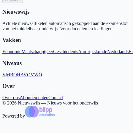
Nieuwswijs
Actuele nieuwsartikelen automatisch gekoppeld aan de examenstof
van het middelbaar onderwijs. Voor docenten en leerlingen.
Vakken
Economie
Maatschappijleer
Geschiedenis
Aardrijkskunde
Nederlands
En
Niveaus
VMBO
HAVO
VWO
Over
Over ons
Abonnementen
Contact
©
2026
Nieuwswijs — Nieuws voor het onderwijs
Powered by