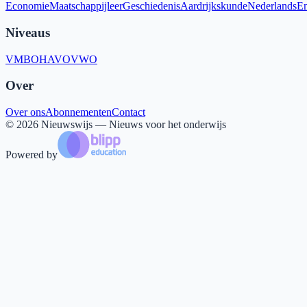
Economie
Maatschappijleer
Geschiedenis
Aardrijkskunde
Nederlands
En
Niveaus
VMBO
HAVO
VWO
Over
Over ons
Abonnementen
Contact
©
2026
Nieuwswijs — Nieuws voor het onderwijs
Powered by