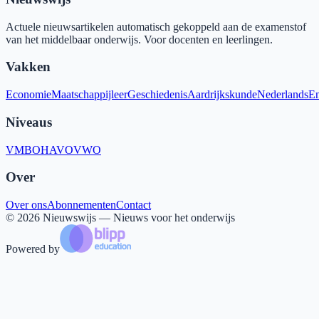
Actuele nieuwsartikelen automatisch gekoppeld aan de examenstof
van het middelbaar onderwijs. Voor docenten en leerlingen.
Vakken
Economie
Maatschappijleer
Geschiedenis
Aardrijkskunde
Nederlands
En
Niveaus
VMBO
HAVO
VWO
Over
Over ons
Abonnementen
Contact
©
2026
Nieuwswijs — Nieuws voor het onderwijs
Powered by