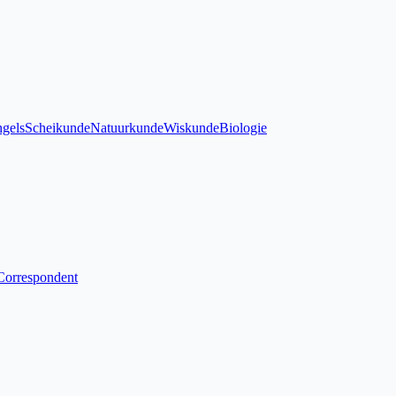
gels
Scheikunde
Natuurkunde
Wiskunde
Biologie
Correspondent