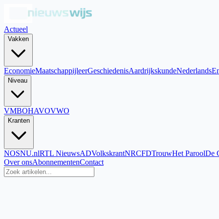
Actueel
Vakken
Economie
Maatschappijleer
Geschiedenis
Aardrijkskunde
Nederlands
En
Niveau
VMBO
HAVO
VWO
Kranten
NOS
NU.nl
RTL Nieuws
AD
Volkskrant
NRC
FD
Trouw
Het Parool
De 
Over ons
Abonnementen
Contact