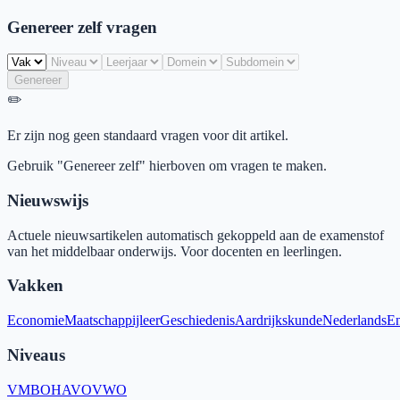
Genereer zelf vragen
Genereer
✏️
Er zijn nog geen standaard vragen voor dit artikel.
Gebruik "Genereer zelf" hierboven om vragen te maken.
Nieuwswijs
Actuele nieuwsartikelen automatisch gekoppeld aan de examenstof
van het middelbaar onderwijs. Voor docenten en leerlingen.
Vakken
Economie
Maatschappijleer
Geschiedenis
Aardrijkskunde
Nederlands
En
Niveaus
VMBO
HAVO
VWO