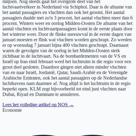
miljoen. Nog steeds gaat het overgrote deel van het
luchtvaartverkeer in Nederland via Schiphol. Daar is de afname van
het aantal passagiers en vluchten dan ook het grootst. Het aantal
passagiers daalde met zo'n 3 procent, het aantal vluchten meer dan 6
procent. Winters weer en oorlog Midden-Oosten De afname van het
aantal vluchten en luchtvaartpassagiers komt in de eerste plaats door
het winterse weer. Door de flinke sneeuwval in de eerste dagen van
januari moesten er flink wat vluchten worden geschrapt. Zo werden
er op woensdag 7 januari bijna 400 vluchten geschrapt. Daarnaast
waren de gevolgen van de oorlog in het Midden-Oosten sterk
zichtbaar in de luchtvaart. Na de bombardementen van de VS en
Israël op Iran eind februari werd het luchtruim in die regio voor een
groot deel gesloten. Daardoor gingen niet alleen minder vluchten
van en naar Israël, Jordanië, Qatar, Saudi-Arabië en de Verenigde
Arabische Emiraten, ook het aantal passagiers op de Nederlandse
luchthavens nam daarmee af. Nog altijd is het luchtruim in de regio
beperkt open. KLM zegt bijvoorbeeld tot eind juni vluchten naar
Dubai, Riyad en Dammam te annuleren.
Lees het volledige artikel op
NOS
→
Economie