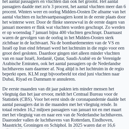
het aantal passagiers en vluchten dan ook het grootst. Het aantal
passagiers daalde met zo'n 3 procent, het aantal vluchten meer dan 6
procent. Winters weer en oorlog Midden-Oosten De afname van het
aantal vluchten en luchtvaartpassagiers komt in de eerste plaats door
het winterse weer. Door de flinke sneeuwval in de eerste dagen van
januari moesten er flink wat vluchten worden geschrapt. Zo werden
er op woensdag 7 januari bijna 400 vluchten geschrapt. Daarnaast
waren de gevolgen van de oorlog in het Midden-Oosten sterk
zichtbaar in de luchtvaart. Na de bombardementen van de VS en
Israël op Iran eind februari werd het luchtruim in die regio voor een
groot deel gesloten. Daardoor gingen niet alleen minder vluchten
van en naar Israël, Jordanië, Qatar, Saudi-Arabië en de Verenigde
Arabische Emiraten, ook het aantal passagiers op de Nederlandse
luchthavens nam daarmee af. Nog altijd is het luchtruim in de regio
beperkt open. KLM zegt bijvoorbeeld tot eind juni vluchten naar
Dubai, Riyad en Dammam te annuleren.
De eerste maanden van dit jaar pakten iets minder mensen het
vliegtuig dan het jaar ervoor, meldt het Centraal Bureau voor de
Statistiek (CBS). Voor het eerst sinds de coronapandemie daalde het
aantal passagiers dat in die maanden met het vliegtuig reisde. In
totaal reisden 16,2 miljoen passagiers van januari tot en met maart
met het vliegtuig van en naar een van de Nederlandse luchthavens.
Daaronder vallen de luchthavens van Rotterdam, Eindhoven,
Maastricht, Groningen en Schiphol. In 2025 waren dat er 16,6